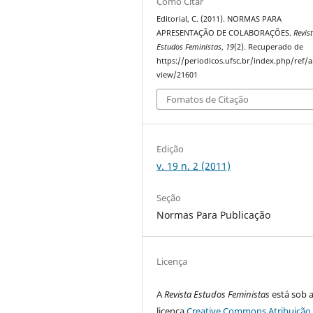
Como Citar
Editorial, C. (2011). NORMAS PARA
APRESENTAÇÃO DE COLABORAÇÕES.
Revis
Estudos Feministas
,
19
(2). Recuperado de
https://periodicos.ufsc.br/index.php/ref/ar
view/21601
Fomatos de Citação
Edição
v. 19 n. 2 (2011)
Seção
Normas Para Publicação
Licença
A
Revista Estudos Feministas
está sob 
licença
Creative Commons Atribuição 