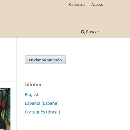
Cadastro
Acesso
Buscar
Enviar Submissão
Idioma
English
Español (España)
Português (Brasil)