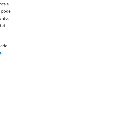
ença e
so pode
anto,
te)
pode
e