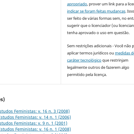
apropriado
, prover um link para a lic
indicar se foram feitas mudanças
. Is
ser feito de várias formas sem, no ent
sugerir que o licenciador (ou licencian
tenha aprovado o uso em questão.
Sem restrições adicionais - Você não 
aplicar termos jurídicos ou
medidas d
caráter tecnológico
que restrinjam
legalmente outros de fazerem algo
permitido pela licença.
s)
studos Feministas: v. 16 n. 3 (2008)
Estudos Feministas: v. 14 n. 1 (2006)
studos Feministas: v. 9 n. 1 (2001)
Estudos Feministas: v. 16 n. 1 (2008)