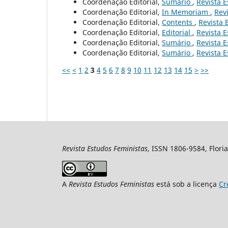
Coordenação Editorial,
Sumário
,
Revista E
Coordenação Editorial,
In Memoriam
,
Revi
Coordenação Editorial,
Contents
,
Revista 
Coordenação Editorial,
Editorial
,
Revista E
Coordenação Editorial,
Sumário
,
Revista E
Coordenação Editorial,
Sumário
,
Revista E
<<
<
1
2
3
4
5
6
7
8
9
10
11
12
13
14
15
>
>>
Revista Estudos Feministas
, ISSN 1806-9584, Floria
A
Revista Estudos Feministas
está sob a licença
Cr