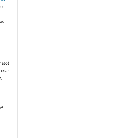
 o
ção
mato)
criar
m,
ça