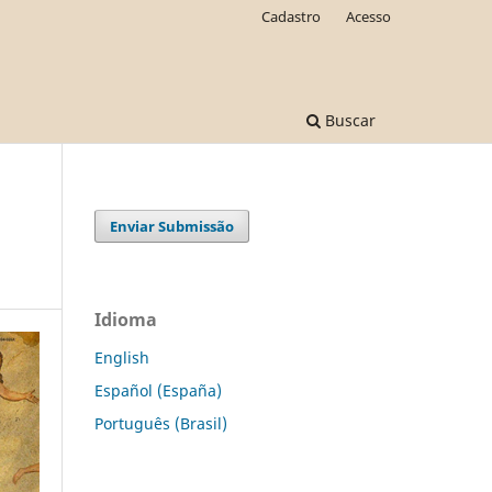
Cadastro
Acesso
Buscar
Enviar Submissão
Idioma
English
Español (España)
Português (Brasil)