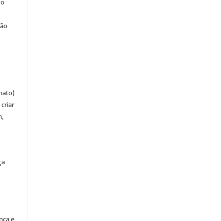
 o
ção
mato)
criar
m,
ça
ença e