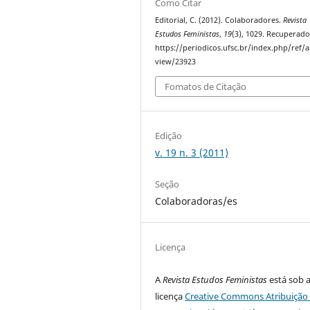
Como Citar
Editorial, C. (2012). Colaboradores.
Revista
Estudos Feministas
,
19
(3), 1029. Recuperado
https://periodicos.ufsc.br/index.php/ref/ar
view/23923
Fomatos de Citação
Edição
v. 19 n. 3 (2011)
Seção
Colaboradoras/es
Licença
A
Revista Estudos Feministas
está sob 
licença
Creative Commons Atribuição 