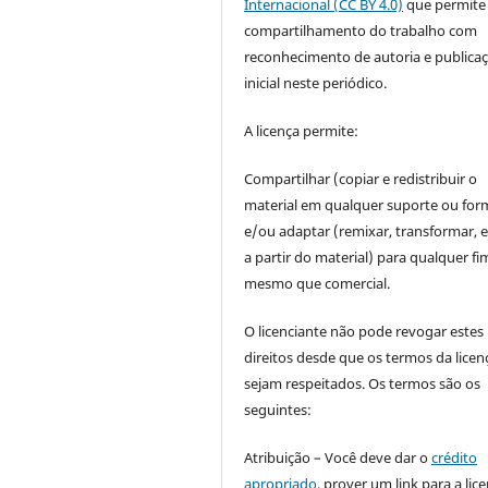
Internacional (CC BY 4.0)
que permite
compartilhamento do trabalho com
reconhecimento de autoria e publica
inicial neste periódico.
A licença permite:
Compartilhar (copiar e redistribuir o
material em qualquer suporte ou for
e/ou adaptar (remixar, transformar, e 
a partir do material) para qualquer fi
mesmo que comercial.
O licenciante não pode revogar estes
direitos desde que os termos da licen
sejam respeitados. Os termos são os
seguintes:
Atribuição – Você deve dar o
crédito
apropriado
, prover um link para a lic