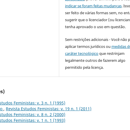
indicar se foram feitas mudanças
. Is
ser feito de várias formas sem, no ent
sugerir que o licenciador (ou licencian
tenha aprovado o uso em questão.
Sem restrições adicionais - Você não 
aplicar termos jurídicos ou
medidas d
caráter tecnológico
que restrinjam
legalmente outros de fazerem algo
permitido pela licença.
s)
studos Feministas: v. 3 n. 1 (1995)
to
,
Revista Estudos Feministas: v. 19 n. 1 (2011)
studos Feministas: v. 8 n. 2 (2000)
studos Feministas: v. 1 n. 1 (1993)