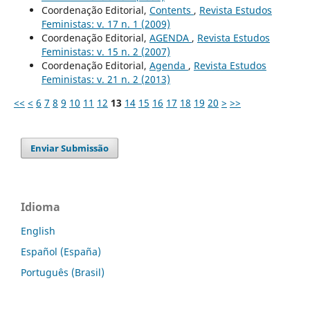
Coordenação Editorial,
Contents
,
Revista Estudos
Feministas: v. 17 n. 1 (2009)
Coordenação Editorial,
AGENDA
,
Revista Estudos
Feministas: v. 15 n. 2 (2007)
Coordenação Editorial,
Agenda
,
Revista Estudos
Feministas: v. 21 n. 2 (2013)
<<
<
6
7
8
9
10
11
12
13
14
15
16
17
18
19
20
>
>>
Enviar Submissão
Idioma
English
Español (España)
Português (Brasil)