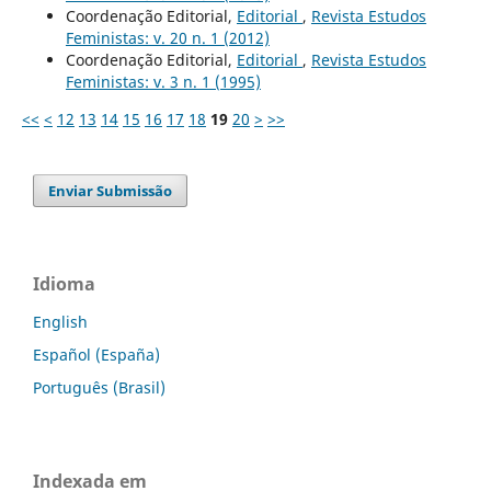
Coordenação Editorial,
Editorial
,
Revista Estudos
Feministas: v. 20 n. 1 (2012)
Coordenação Editorial,
Editorial
,
Revista Estudos
Feministas: v. 3 n. 1 (1995)
<<
<
12
13
14
15
16
17
18
19
20
>
>>
Enviar Submissão
Idioma
English
Español (España)
Português (Brasil)
Indexada em