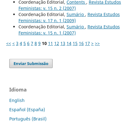
Coordenação Editorial,
Contents
,
Revista Estudos
Feministas: v. 15 n. 2 (2007)
Coordenação Editorial,
Sumário
,
Revista Estudos
Feministas: v. 17 n. 1 (2009)
Coordenação Editorial,
Sumário
,
Revista Estudos
Feministas: v. 15 n. 1 (2007)
<<
<
3
4
5
6
7
8
9
10
11
12
13
14
15
16
17
>
>>
Enviar Submissão
Idioma
English
Español (España)
Português (Brasil)