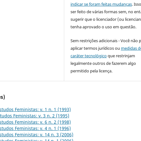
indicar se foram feitas mudanças
. Is
ser feito de várias formas sem, no ent
sugerir que o licenciador (ou licencian
tenha aprovado o uso em questão.
Sem restrições adicionais - Você não 
aplicar termos jurídicos ou
medidas d
caráter tecnológico
que restrinjam
legalmente outros de fazerem algo
permitido pela licença.
s)
studos Feministas: v. 1 n. 1 (1993)
tudos Feministas: v. 3 n. 2 (1995)
studos Feministas: v. 6 n. 2 (1998)
studos Feministas: v. 4 n. 1 (1996)
studos Feministas: v. 14 n. 3 (2006)
studos Feministas: v. 14 n. 1 (2006)