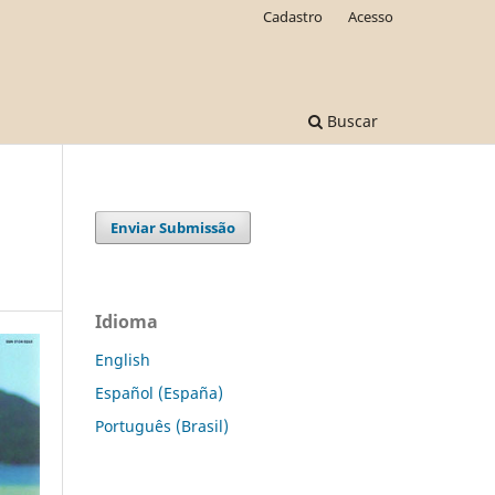
Cadastro
Acesso
Buscar
Enviar Submissão
Idioma
English
Español (España)
Português (Brasil)