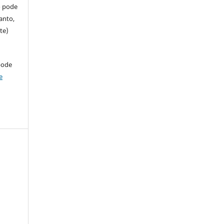
so pode
anto,
te)
pode
e