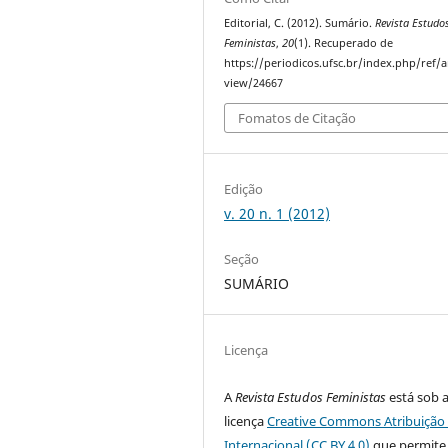
Editorial, C. (2012). Sumário.
Revista Estudo
Feministas
,
20
(1). Recuperado de
https://periodicos.ufsc.br/index.php/ref/ar
view/24667
Fomatos de Citação
Edição
v. 20 n. 1 (2012)
Seção
SUMÁRIO
Licença
A
Revista Estudos Feministas
está sob 
licença
Creative Commons Atribuição 
Internacional (CC BY 4.0)
que permite