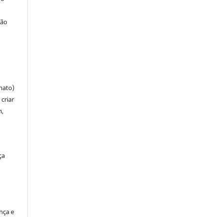
ção
mato)
criar
m,
ça
ença e