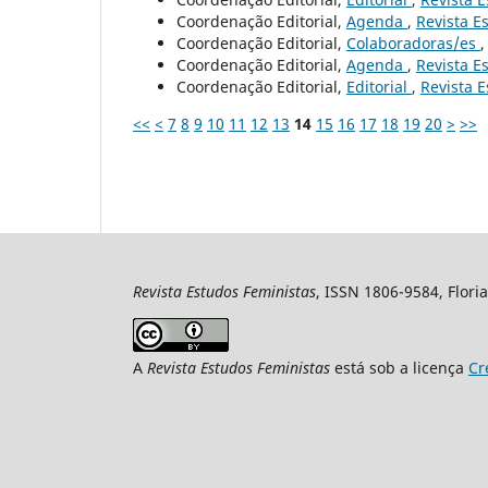
Coordenação Editorial,
Agenda
,
Revista Es
Coordenação Editorial,
Colaboradoras/es
Coordenação Editorial,
Agenda
,
Revista Es
Coordenação Editorial,
Editorial
,
Revista E
<<
<
7
8
9
10
11
12
13
14
15
16
17
18
19
20
>
>>
Revista Estudos Feministas
, ISSN 1806-9584, Floria
A
Revista Estudos Feministas
está sob a licença
Cr