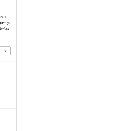
is, T.
Justiça
Revista