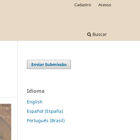
Cadastro
Acesso
Buscar
Enviar Submissão
Idioma
English
Español (España)
Português (Brasil)