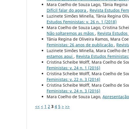
Mara Coelho de Souza Lago, Tânia Regina d
Difícil falar do agora
,
Revista Estudos Femi
Luzinete Simões Minella, Tânia Regina Ol
Estudos Feministas: v. 26 n. 1 (2018)
Mara Coelho de Souza Lago, Cristina Schei
Não soltaremos as mãos
,
Revista Estudos 
Tânia Regina de Oliveira Ramos, Mara Coe
Feministas: 26 anos de publicação
,
Revist
Luzinete Simões Minella, Mara Coelho de S
estamos aqui
,
Revista Estudos Feministas: 
Cristina Scheibe Wolff, Mara Coelho de So
Feministas: v. 24 n. 1 (2016)
Cristina Scheibe Wolff, Mara Coelho de So
Feministas: v. 22 n. 3 (2014)
Cristina Scheibe Wolff, Mara Coelho de So
Feministas: v. 24 n. 3 (2016)
Mara Coelho de Souza Lago,
Apresentaçã
<<
<
1
2
3
4
5
>
>>