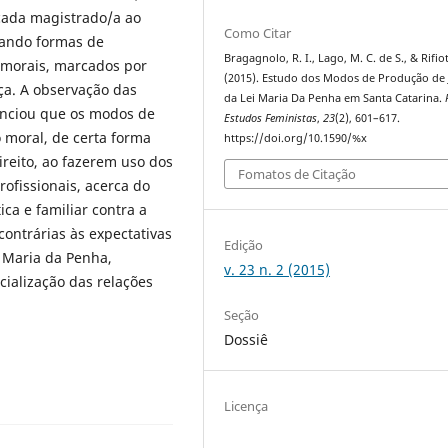
 cada magistrado/a ao
Como Citar
izando formas de
Bragagnolo, R. I., Lago, M. C. de S., & Rifiot
 morais, marcados por
(2015). Estudo dos Modos de Produção de 
iça. A observação das
da Lei Maria Da Penha em Santa Catarina.
enciou que os modos de
Estudos Feministas
,
23
(2), 601–617.
 moral, de certa forma
https://doi.org/10.1590/%x
reito, ao fazerem uso dos
Fomatos de Citação
rofissionais, acerca do
ca e familiar contra a
contrárias às expectativas
Edição
 Maria da Penha,
v. 23 n. 2 (2015)
cialização das relações
Seção
Dossiê
Licença