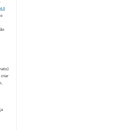
a
4.0
 o
ção
mato)
criar
m,
ça