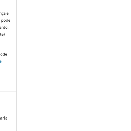
ença e
so pode
anto,
te)
pode
e
aria