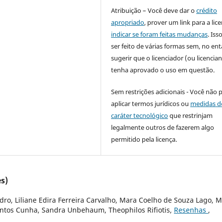
Atribuição – Você deve dar o
crédito
apropriado
, prover um link para a lic
indicar se foram feitas mudanças
. Is
ser feito de várias formas sem, no ent
sugerir que o licenciador (ou licencian
tenha aprovado o uso em questão.
Sem restrições adicionais - Você não 
aplicar termos jurídicos ou
medidas d
caráter tecnológico
que restrinjam
legalmente outros de fazerem algo
permitido pela licença.
s)
o, Liliane Edira Ferreira Carvalho, Mara Coelho de Souza Lago, M
antos Cunha, Sandra Unbehaum, Theophilos Rifiotis,
Resenhas
,
)