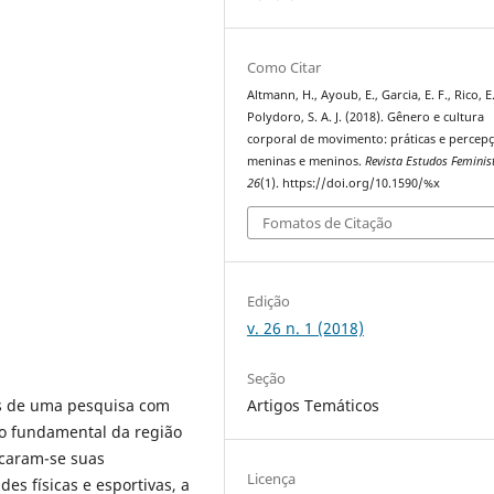
Como Citar
Altmann, H., Ayoub, E., Garcia, E. F., Rico, E.
Polydoro, S. A. J. (2018). Gênero e cultura
corporal de movimento: práticas e percep
meninas e meninos.
Revista Estudos Feminis
26
(1). https://doi.org/10.1590/%x
Fomatos de Citação
Edição
v. 26 n. 1 (2018)
Seção
Artigos Temáticos
ses de uma pesquisa com
o fundamental da região
icaram-se suas
Licença
es físicas e esportivas, a