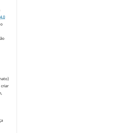
a
4.0
 o
ção
mato)
criar
m,
ça