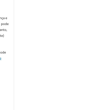
ença e
so pode
anto,
te)
pode
e