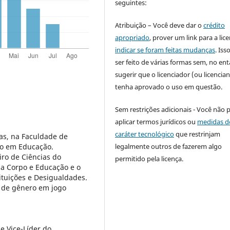
seguintes:
Atribuição – Você deve dar o
crédito
apropriado
, prover um link para a lic
indicar se foram feitas mudanças
. Is
ser feito de várias formas sem, no ent
sugerir que o licenciador (ou licencian
tenha aprovado o uso em questão.
Sem restrições adicionais - Você não 
aplicar termos jurídicos ou
medidas d
caráter tecnológico
que restrinjam
as, na Faculdade de
legalmente outros de fazerem algo
ão em Educação.
ro de Ciências do
permitido pela licença.
sa Corpo e Educação e o
ituições e Desigualdades.
s de gênero em jogo
 Vice-Líder do