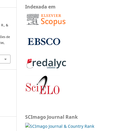
Indexada em
 R., &
ções de
tas
,
SCImago Journal Rank