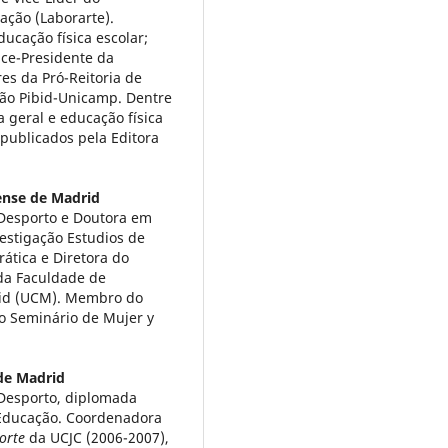
ação (Laborarte).
ucação física escolar;
ice-Presidente da
s da Pró-Reitoria de
ão Pibid-Unicamp. Dentre
 geral e educação física
publicados pela Editora
ense de Madrid
 Desporto e Doutora em
estigação Estudios de
rática e Diretora do
da Faculdade de
id (UCM). Membro do
do Seminário de Mujer y
de Madrid
 Desporto, diplomada
Educação. Coordenadora
porte
da UCJC (2006-2007),