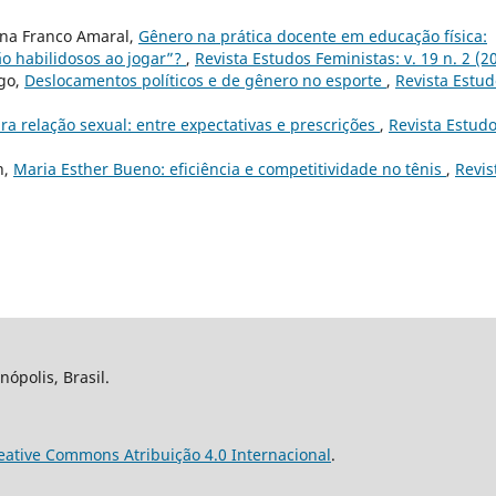
tina Franco Amaral,
Gênero na prática docente em educação física:
o habilidosos ao jogar”?
,
Revista Estudos Feministas: v. 19 n. 2 (2
go,
Deslocamentos políticos e de gênero no esporte
,
Revista Estud
ra relação sexual: entre expectativas e prescrições
,
Revista Estud
n,
Maria Esther Bueno: eficiência e competitividade no tênis
,
Revis
nópolis, Brasil.
eative Commons Atribuição 4.0 Internacional
.