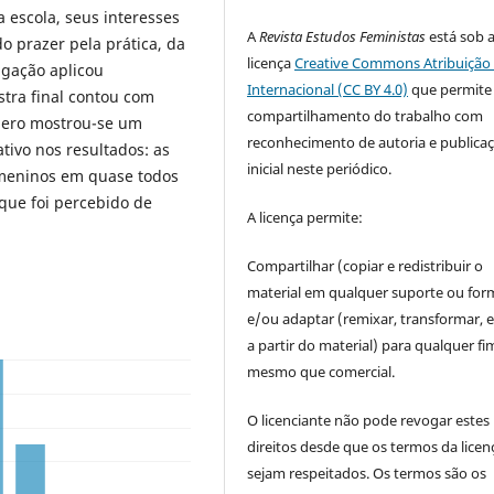
 escola, seus interesses
A
Revista Estudos Feministas
está sob 
o prazer pela prática, da
licença
Creative Commons Atribuição 
igação aplicou
Internacional (CC BY 4.0)
que permite
stra final contou com
compartilhamento do trabalho com
ênero mostrou-se um
reconhecimento de autoria e publica
tivo nos resultados: as
inicial neste periódico.
 meninos em quase todos
 que foi percebido de
A licença permite:
Compartilhar (copiar e redistribuir o
material em qualquer suporte ou for
e/ou adaptar (remixar, transformar, e 
a partir do material) para qualquer fi
mesmo que comercial.
O licenciante não pode revogar estes
direitos desde que os termos da licen
sejam respeitados. Os termos são os