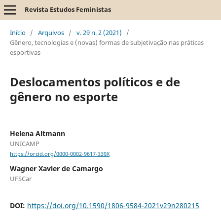
Revista Estudos Feministas
Início
/
Arquivos
/
v. 29 n. 2 (2021)
/
Gênero, tecnologias e (novas) formas de subjetivação nas práticas
esportivas
Deslocamentos políticos e de
gênero no esporte
Helena Altmann
UNICAMP
https://orcid.org/0000-0002-9617-339X
Wagner Xavier de Camargo
UFSCar
DOI:
https://doi.org/10.1590/1806-9584-2021v29n280215