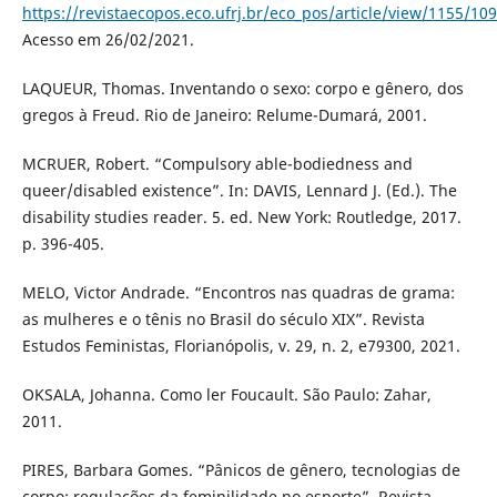
https://revistaecopos.eco.ufrj.br/eco_pos/article/view/1155/10
Acesso em 26/02/2021.
LAQUEUR, Thomas. Inventando o sexo: corpo e gênero, dos
gregos à Freud. Rio de Janeiro: Relume-Dumará, 2001.
MCRUER, Robert. “Compulsory able-bodiedness and
queer/disabled existence”. In: DAVIS, Lennard J. (Ed.). The
disability studies reader. 5. ed. New York: Routledge, 2017.
p. 396-405.
MELO, Victor Andrade. “Encontros nas quadras de grama:
as mulheres e o tênis no Brasil do século XIX”. Revista
Estudos Feministas, Florianópolis, v. 29, n. 2, e79300, 2021.
OKSALA, Johanna. Como ler Foucault. São Paulo: Zahar,
2011.
PIRES, Barbara Gomes. “Pânicos de gênero, tecnologias de
corpo: regulações da feminilidade no esporte”. Revista