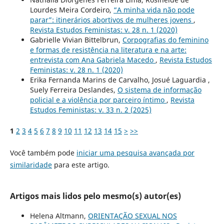
Lourdes Meira Cordeiro,
“A minha vida não pode
parar”: itinerários abortivos de mulheres jovens
,
Revista Estudos Feministas: v. 28 n. 1 (2020)
Gabrielle Vivian Bittelbrun,
Corpografias do feminino
e formas de resistência na literatura e na arte:
entrevista com Ana Gabriela Macedo
,
Revista Estudos
Feministas: v. 28 n. 1 (2020)
Erika Fernanda Marins de Carvalho, Josué Laguardia ,
Suely Ferreira Deslandes,
O sistema de informação
policial e a violência por parceiro íntimo
,
Revista
Estudos Feministas: v. 33 n. 2 (2025)
1
2
3
4
5
6
7
8
9
10
11
12
13
14
15
>
>>
Você também pode
iniciar uma pesquisa avançada por
similaridade
para este artigo.
Artigos mais lidos pelo mesmo(s) autor(es)
Helena Altmann,
ORIENTAÇÃO SEXUAL NOS