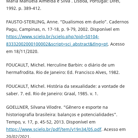
Maria Manuela Almeida e Silva . Lisboa, Portugal: Difel,
1992. p. 389-412.
FAUSTO-STERLING, Anne. “Dualismos em duelo”. Cadernos
Pagu, Campinas, n. 17-18, p. 9-79, 2002. Disponível em
https://www.scielo.br/scielo.php?pid=S0104-
83332002000100002&script=sci_abstract&tlng=pt
. Acesso
em 18/11/2020.
FOUCAULT, Michel. Herculine Barbin: o diário de um
hermafrodita. Rio de Janeiro: Ed. Francisco Alves, 1982.
FOUCAULT, Michel. História da sexualidade: a vontade de
saber. 7. ed. Rio de Janeiro: Graal, 1985. v. 1.
GOELLNER, Silvana Vilodre. “Gênero e esporte na
historiografia brasileira: balanços e potencialidades”.
Tempo, v. 17, p. 45-52, 2013. Disponível em
https://www.scielo.br/pdf/tem/v19n34/05.pdf
. Acesso em
20/02/2021.