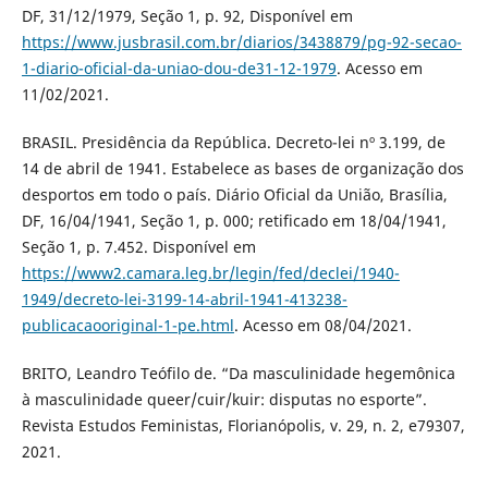
DF, 31/12/1979, Seção 1, p. 92, Disponível em
https://www.jusbrasil.com.br/diarios/3438879/pg-92-secao-
1-diario-oficial-da-uniao-dou-de31-12-1979
. Acesso em
11/02/2021.
BRASIL. Presidência da República. Decreto-lei nº 3.199, de
14 de abril de 1941. Estabelece as bases de organização dos
desportos em todo o país. Diário Oficial da União, Brasília,
DF, 16/04/1941, Seção 1, p. 000; retificado em 18/04/1941,
Seção 1, p. 7.452. Disponível em
https://www2.camara.leg.br/legin/fed/declei/1940-
1949/decreto-lei-3199-14-abril-1941-413238-
publicacaooriginal-1-pe.html
. Acesso em 08/04/2021.
BRITO, Leandro Teófilo de. “Da masculinidade hegemônica
à masculinidade queer/cuir/kuir: disputas no esporte”.
Revista Estudos Feministas, Florianópolis, v. 29, n. 2, e79307,
2021.