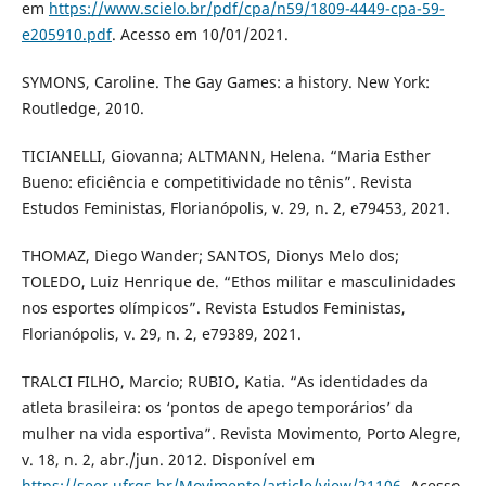
em
https://www.scielo.br/pdf/cpa/n59/1809-4449-cpa-59-
e205910.pdf
. Acesso em 10/01/2021.
SYMONS, Caroline. The Gay Games: a history. New York:
Routledge, 2010.
TICIANELLI, Giovanna; ALTMANN, Helena. “Maria Esther
Bueno: eficiência e competitividade no tênis”. Revista
Estudos Feministas, Florianópolis, v. 29, n. 2, e79453, 2021.
THOMAZ, Diego Wander; SANTOS, Dionys Melo dos;
TOLEDO, Luiz Henrique de. “Ethos militar e masculinidades
nos esportes olímpicos”. Revista Estudos Feministas,
Florianópolis, v. 29, n. 2, e79389, 2021.
TRALCI FILHO, Marcio; RUBIO, Katia. “As identidades da
atleta brasileira: os ‘pontos de apego temporários’ da
mulher na vida esportiva”. Revista Movimento, Porto Alegre,
v. 18, n. 2, abr./jun. 2012. Disponível em
https://seer.ufrgs.br/Movimento/article/view/21106
. Acesso