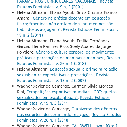
PARÂMETROS CURRICULARES NACIONAIS
,
Revista
Estudos Feministas: v. 9 n. 2 (2001)
Helena Altmann, Eliana Ayoub, Silvia Cristina Franco
Amaral,
Gênero na prática docente em educação
física: “meninas não gostam de suar, meninos são
habilidosos ao jogar”?
,
Revista Estudos Feministas: v.
19 n. 2 (2011)
Helena Altmann, Eliana Ayoub, Emília Fernández
Garcia, Elena Ramírez Rico, Soely Aparecida Jorge
Polydoro,
Gênero e cultura corporal de movimento:
práticas e percepções de meninas e meninos
,
Revista
Estudos Feministas: v. 26 n. 1 (2018)
Helena Altmann,
Educação sexual e primeira relação
sexual: entre expectativas e prescrições
,
Revista
Estudos Feministas: v. 15 n. 2 (2007)
Wagner Xavier de Camargo, Carmen Silvia Moraes
Rial,
Competições esportivas mundiais LGBT: guetos
sexualizados em escala global?
,
Revista Estudos
Feministas: v. 19 n. 3 (2011)
Wagner Xavier de Camargo,
O universo dos gêneros
nos esportes: descortinando relações
,
Revista Estudos
Feministas: v. 26 n. 1 (2018)
Wagner Xavier de Camargo,
CAUDWELL, Jayne (Org.).