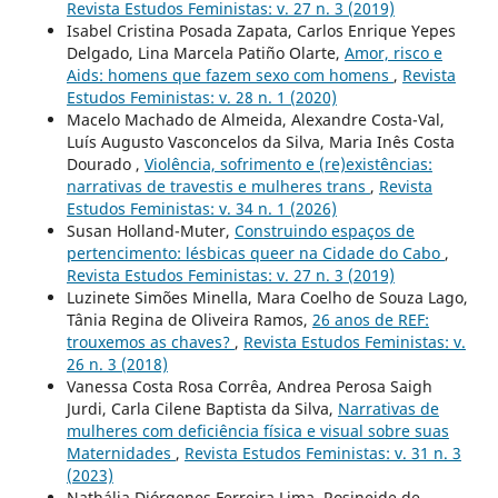
Revista Estudos Feministas: v. 27 n. 3 (2019)
Isabel Cristina Posada Zapata, Carlos Enrique Yepes
Delgado, Lina Marcela Patiño Olarte,
Amor, risco e
Aids: homens que fazem sexo com homens
,
Revista
Estudos Feministas: v. 28 n. 1 (2020)
Macelo Machado de Almeida, Alexandre Costa-Val,
Luís Augusto Vasconcelos da Silva, Maria Inês Costa
Dourado ,
Violência, sofrimento e (re)existências:
narrativas de travestis e mulheres trans
,
Revista
Estudos Feministas: v. 34 n. 1 (2026)
Susan Holland-Muter,
Construindo espaços de
pertencimento: lésbicas queer na Cidade do Cabo
,
Revista Estudos Feministas: v. 27 n. 3 (2019)
Luzinete Simões Minella, Mara Coelho de Souza Lago,
Tânia Regina de Oliveira Ramos,
26 anos de REF:
trouxemos as chaves?
,
Revista Estudos Feministas: v.
26 n. 3 (2018)
Vanessa Costa Rosa Corrêa, Andrea Perosa Saigh
Jurdi, Carla Cilene Baptista da Silva,
Narrativas de
mulheres com deficiência física e visual sobre suas
Maternidades
,
Revista Estudos Feministas: v. 31 n. 3
(2023)
Nathália Diórgenes Ferreira Lima, Rosineide de