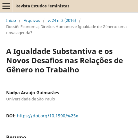
Revista Estudos Feministas
Início
/
Arquivos
/
v. 24 n. 2 (2016)
/
Dossiê: Economia, Direitos Humanos e Igualdade de Gênero: uma
nova agenda?
A Igualdade Substantiva e os
Novos Desafios nas Relações de
Gênero no Trabalho
Nadya Araujo Guimarães
Universidade de São Paulo
DOI:
https://doi.org/10.1590/%25x
Resumo