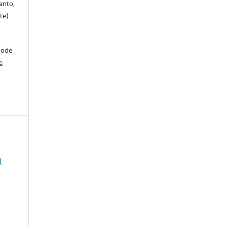
anto,
te)
pode
e
)