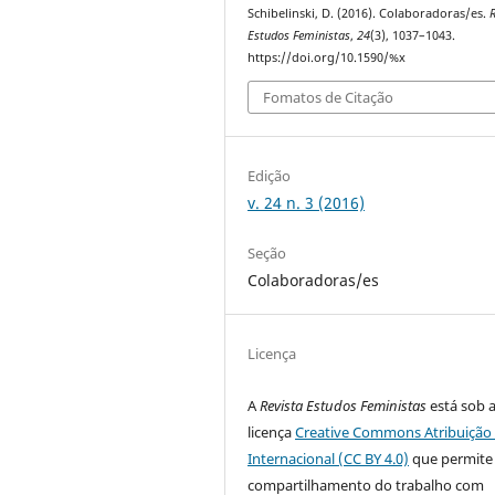
Schibelinski, D. (2016). Colaboradoras/es.
R
Estudos Feministas
,
24
(3), 1037–1043.
https://doi.org/10.1590/%x
Fomatos de Citação
Edição
v. 24 n. 3 (2016)
Seção
Colaboradoras/es
Licença
A
Revista Estudos Feministas
está sob 
licença
Creative Commons Atribuição 
Internacional (CC BY 4.0)
que permite
compartilhamento do trabalho com