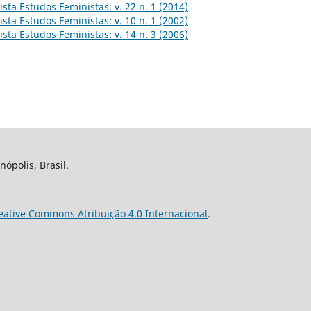
ista Estudos Feministas: v. 22 n. 1 (2014)
ista Estudos Feministas: v. 10 n. 1 (2002)
ista Estudos Feministas: v. 14 n. 3 (2006)
nópolis, Brasil.
eative Commons Atribuição 4.0 Internacional
.