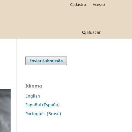
Cadastro
Acesso
Buscar
Enviar Submissão
Idioma
English
Español (España)
Português (Brasil)