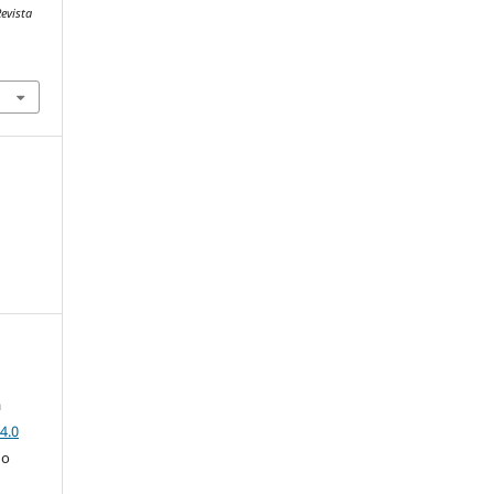
evista
a
4.0
 o