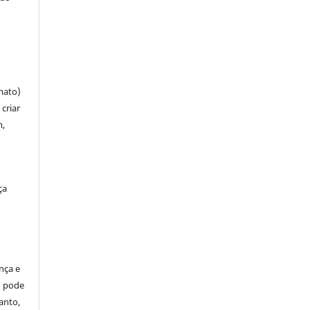
mato)
criar
m,
ça
ença e
so pode
anto,