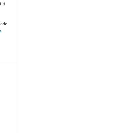
te)
pode
e