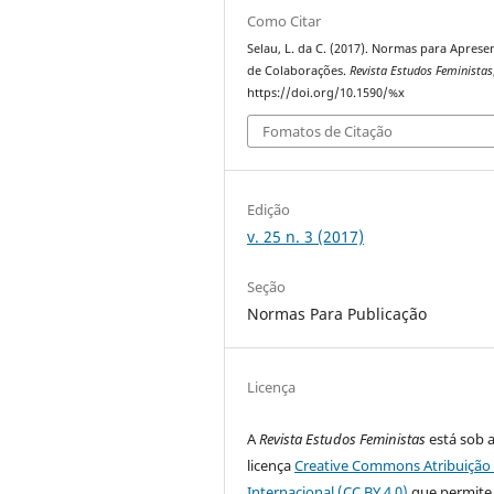
Como Citar
Selau, L. da C. (2017). Normas para Aprese
de Colaborações.
Revista Estudos Feministas
https://doi.org/10.1590/%x
Fomatos de Citação
Edição
v. 25 n. 3 (2017)
Seção
Normas Para Publicação
Licença
A
Revista Estudos Feministas
está sob 
licença
Creative Commons Atribuição 
Internacional (CC BY 4.0)
que permite