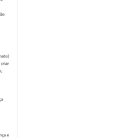
ção
mato)
criar
m,
ça
ença e