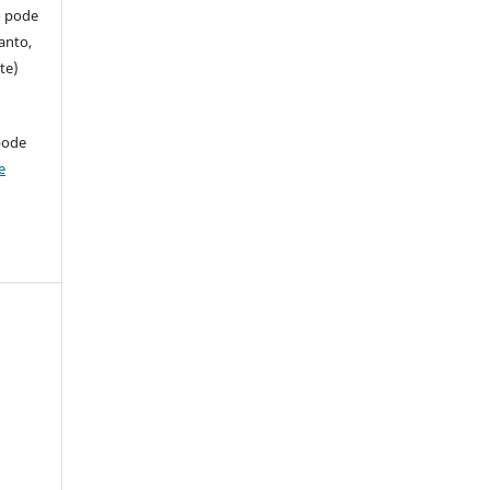
so pode
anto,
te)
pode
e