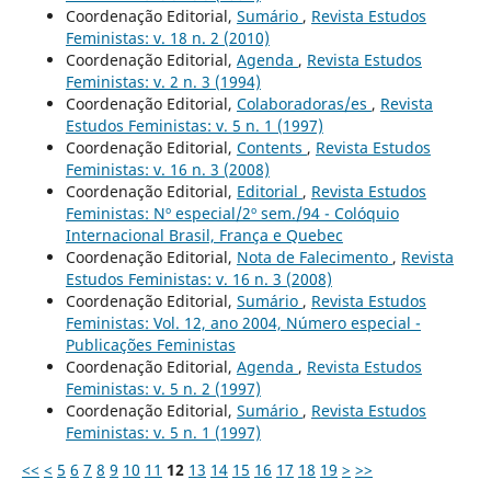
Coordenação Editorial,
Sumário
,
Revista Estudos
Feministas: v. 18 n. 2 (2010)
Coordenação Editorial,
Agenda
,
Revista Estudos
Feministas: v. 2 n. 3 (1994)
Coordenação Editorial,
Colaboradoras/es
,
Revista
Estudos Feministas: v. 5 n. 1 (1997)
Coordenação Editorial,
Contents
,
Revista Estudos
Feministas: v. 16 n. 3 (2008)
Coordenação Editorial,
Editorial
,
Revista Estudos
Feministas: Nº especial/2º sem./94 - Colóquio
Internacional Brasil, França e Quebec
Coordenação Editorial,
Nota de Falecimento
,
Revista
Estudos Feministas: v. 16 n. 3 (2008)
Coordenação Editorial,
Sumário
,
Revista Estudos
Feministas: Vol. 12, ano 2004, Número especial -
Publicações Feministas
Coordenação Editorial,
Agenda
,
Revista Estudos
Feministas: v. 5 n. 2 (1997)
Coordenação Editorial,
Sumário
,
Revista Estudos
Feministas: v. 5 n. 1 (1997)
<<
<
5
6
7
8
9
10
11
12
13
14
15
16
17
18
19
>
>>