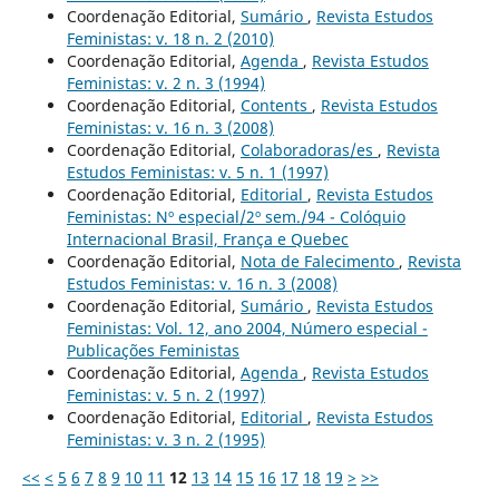
Coordenação Editorial,
Sumário
,
Revista Estudos
Feministas: v. 18 n. 2 (2010)
Coordenação Editorial,
Agenda
,
Revista Estudos
Feministas: v. 2 n. 3 (1994)
Coordenação Editorial,
Contents
,
Revista Estudos
Feministas: v. 16 n. 3 (2008)
Coordenação Editorial,
Colaboradoras/es
,
Revista
Estudos Feministas: v. 5 n. 1 (1997)
Coordenação Editorial,
Editorial
,
Revista Estudos
Feministas: Nº especial/2º sem./94 - Colóquio
Internacional Brasil, França e Quebec
Coordenação Editorial,
Nota de Falecimento
,
Revista
Estudos Feministas: v. 16 n. 3 (2008)
Coordenação Editorial,
Sumário
,
Revista Estudos
Feministas: Vol. 12, ano 2004, Número especial -
Publicações Feministas
Coordenação Editorial,
Agenda
,
Revista Estudos
Feministas: v. 5 n. 2 (1997)
Coordenação Editorial,
Editorial
,
Revista Estudos
Feministas: v. 3 n. 2 (1995)
<<
<
5
6
7
8
9
10
11
12
13
14
15
16
17
18
19
>
>>