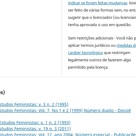
indicar se foram feitas mudanças
. Is
ser feito de várias formas sem, no ent
sugerir que o licenciador (ou licencian
tenha aprovado o uso em questão.
Sem restrições adicionais - Você não 
aplicar termos jurídicos ou
medidas d
caráter tecnológico
que restrinjam
legalmente outros de fazerem algo
permitido pela licença.
s)
studos Feministas: v. 3 n. 2 (1995)
studos Feministas: Vol. 7, No 1 e 2 (1999) Número duplo - Dossiê
Estudos Feministas: v. 1 n. 2 (1993)
studos Feministas: v. 19 n. 3 (2011)
studos Feministas: Vol. 12, ano 2004, Número especial - Publicaçõe