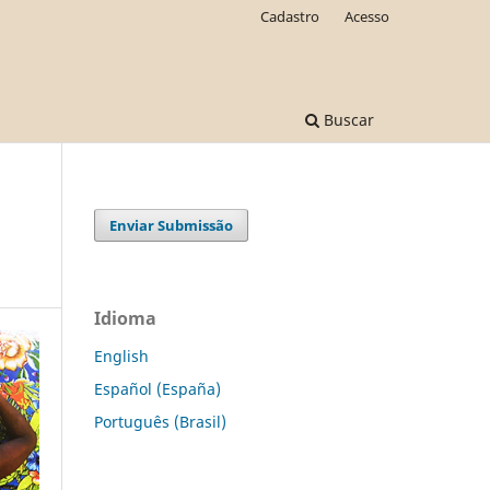
Cadastro
Acesso
Buscar
Enviar Submissão
Idioma
English
Español (España)
Português (Brasil)