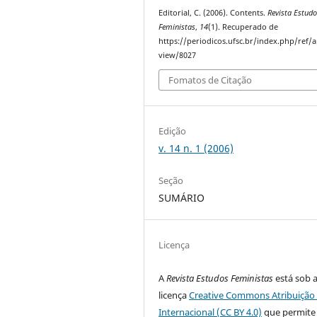
Editorial, C. (2006). Contents.
Revista Estud
Feministas
,
14
(1). Recuperado de
https://periodicos.ufsc.br/index.php/ref/ar
view/8027
Fomatos de Citação
Edição
v. 14 n. 1 (2006)
Seção
SUMÁRIO
Licença
A
Revista Estudos Feministas
está sob 
licença
Creative Commons Atribuição 
Internacional (CC BY 4.0)
que permite