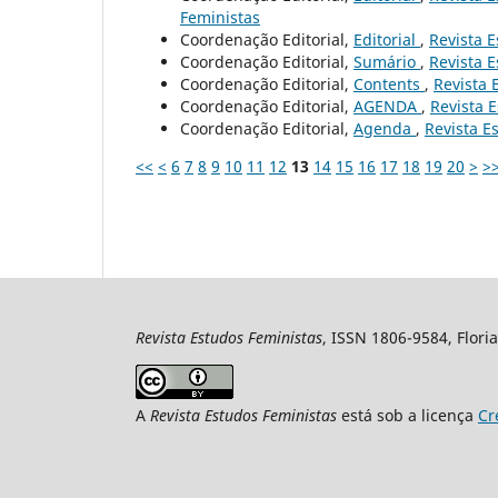
Feministas
Coordenação Editorial,
Editorial
,
Revista E
Coordenação Editorial,
Sumário
,
Revista E
Coordenação Editorial,
Contents
,
Revista 
Coordenação Editorial,
AGENDA
,
Revista E
Coordenação Editorial,
Agenda
,
Revista Es
<<
<
6
7
8
9
10
11
12
13
14
15
16
17
18
19
20
>
>
Revista Estudos Feministas
, ISSN 1806-9584, Floria
A
Revista Estudos Feministas
está sob a licença
Cr