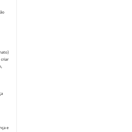
ção
mato)
criar
m,
ça
ença e