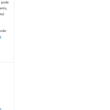
so pode
anto,
te)
pode
e
s