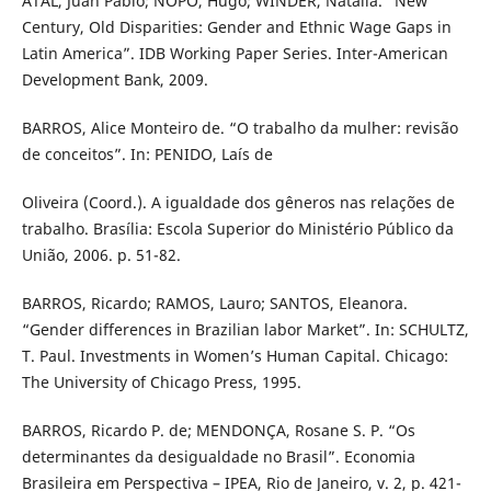
ATAL, Juan Pablo; ÑOPO, Hugo; WINDER, Natalia. “New
Century, Old Disparities: Gender and Ethnic Wage Gaps in
Latin America”. IDB Working Paper Series. Inter-American
Development Bank, 2009.
BARROS, Alice Monteiro de. “O trabalho da mulher: revisão
de conceitos”. In: PENIDO, Laís de
Oliveira (Coord.). A igualdade dos gêneros nas relações de
trabalho. Brasília: Escola Superior do Ministério Público da
União, 2006. p. 51-82.
BARROS, Ricardo; RAMOS, Lauro; SANTOS, Eleanora.
“Gender differences in Brazilian labor Market”. In: SCHULTZ,
T. Paul. Investments in Women’s Human Capital. Chicago:
The University of Chicago Press, 1995.
BARROS, Ricardo P. de; MENDONÇA, Rosane S. P. “Os
determinantes da desigualdade no Brasil”. Economia
Brasileira em Perspectiva – IPEA, Rio de Janeiro, v. 2, p. 421-