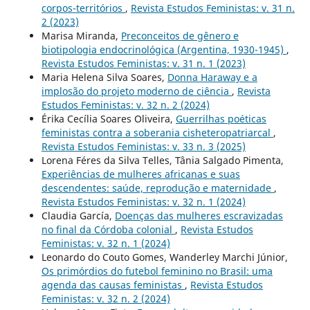
corpos-territórios
,
Revista Estudos Feministas: v. 31 n.
2 (2023)
Marisa Miranda,
Preconceitos de gênero e
biotipologia endocrinológica (Argentina, 1930-1945)
,
Revista Estudos Feministas: v. 31 n. 1 (2023)
Maria Helena Silva Soares,
Donna Haraway e a
implosão do projeto moderno de ciência
,
Revista
Estudos Feministas: v. 32 n. 2 (2024)
Érika Cecília Soares Oliveira,
Guerrilhas poéticas
feministas contra a soberania cisheteropatriarcal
,
Revista Estudos Feministas: v. 33 n. 3 (2025)
Lorena Féres da Silva Telles, Tânia Salgado Pimenta,
Experiências de mulheres africanas e suas
descendentes: saúde, reprodução e maternidade
,
Revista Estudos Feministas: v. 32 n. 1 (2024)
Claudia García,
Doenças das mulheres escravizadas
no final da Córdoba colonial
,
Revista Estudos
Feministas: v. 32 n. 1 (2024)
Leonardo do Couto Gomes, Wanderley Marchi Júnior,
Os primórdios do futebol feminino no Brasil: uma
agenda das causas feministas
,
Revista Estudos
Feministas: v. 32 n. 2 (2024)