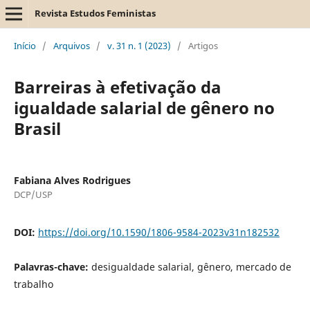
Revista Estudos Feministas
Início
/
Arquivos
/
v. 31 n. 1 (2023)
/
Artigos
Barreiras à efetivação da
igualdade salarial de gênero no
Brasil
Fabiana Alves Rodrigues
DCP/USP
DOI:
https://doi.org/10.1590/1806-9584-2023v31n182532
Palavras-chave:
desigualdade salarial, gênero, mercado de
trabalho