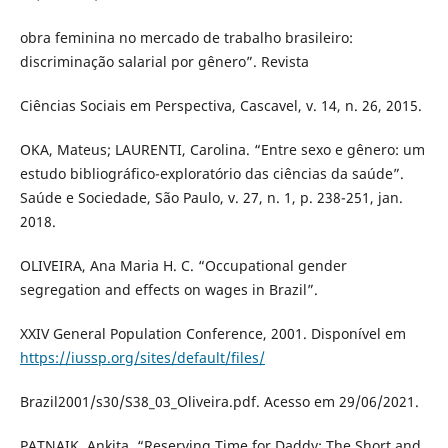
obra feminina no mercado de trabalho brasileiro:
discriminação salarial por gênero”. Revista
Ciências Sociais em Perspectiva, Cascavel, v. 14, n. 26, 2015.
OKA, Mateus; LAURENTI, Carolina. “Entre sexo e gênero: um
estudo bibliográfico-exploratório das ciências da saúde”.
Saúde e Sociedade, São Paulo, v. 27, n. 1, p. 238-251, jan.
2018.
OLIVEIRA, Ana Maria H. C. “Occupational gender
segregation and effects on wages in Brazil”.
XXIV General Population Conference, 2001. Disponível em
https://iussp.org/sites/default/files/
Brazil2001/s30/S38_03_Oliveira.pdf. Acesso em 29/06/2021.
PATNAIK, Ankita. “Reserving Time for Daddy: The Short and