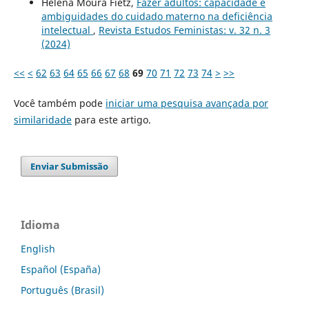
Helena Moura Fietz,
Fazer adultos: capacidade e
ambiguidades do cuidado materno na deficiência
intelectual
,
Revista Estudos Feministas: v. 32 n. 3
(2024)
<<
<
62
63
64
65
66
67
68
69
70
71
72
73
74
>
>>
Você também pode
iniciar uma pesquisa avançada por
similaridade
para este artigo.
Enviar Submissão
Idioma
English
Español (España)
Português (Brasil)