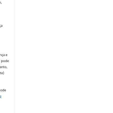
m,
ça
ença e
so pode
anto,
te)
pode
e