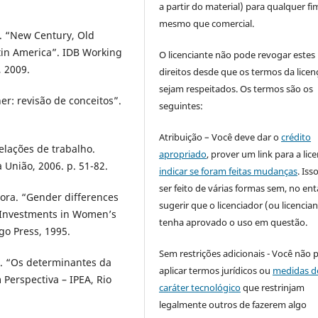
a partir do material) para qualquer fi
mesmo que comercial.
. “New Century, Old
tin America”. IDB Working
O licenciante não pode revogar estes
 2009.
direitos desde que os termos da licen
sejam respeitados. Os termos são os
r: revisão de conceitos”.
seguintes:
Atribuição – Você deve dar o
crédito
elações de trabalho.
apropriado
, prover um link para a lic
a União, 2006. p. 51-82.
indicar se foram feitas mudanças
. Is
ser feito de várias formas sem, no ent
ora. “Gender differences
sugerir que o licenciador (ou licencian
l. Investments in Women’s
tenha aprovado o uso em questão.
go Press, 1995.
Sem restrições adicionais - Você não 
. “Os determinantes da
aplicar termos jurídicos ou
medidas d
 Perspectiva – IPEA, Rio
caráter tecnológico
que restrinjam
legalmente outros de fazerem algo