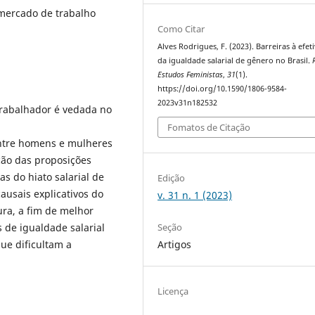
 mercado de trabalho
Como Citar
Alves Rodrigues, F. (2023). Barreiras à efet
da igualdade salarial de gênero no Brasil.
Estudos Feministas
,
31
(1).
https://doi.org/10.1590/1806-9584-
2023v31n182532
trabalhador é vedada no
Fomatos de Citação
 entre homens e mulheres
ção das proposições
as do hiato salarial de
Edição
ausais explicativos do
v. 31 n. 1 (2023)
ura, a fim de melhor
Seção
 de igualdade salarial
Artigos
ue dificultam a
.
Licença