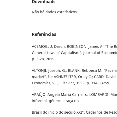
Downloads
Não há dados estatísticos.
Referências
ACEMOGLU, Daron; ROBINSON, James A. “The Ris
General Laws of Capitalism”. Journal of Economic 
p. 3-28, 2015.
ALTONJI, Joseph. G.; BLANK, Rebbeca M. “Race a
market”. In: ASHNFELTER, Orley C.; CARD, David 
Economics, v. 3, Elsevier, 1999. p. 3143-3259.
ARAÚJO, Angela Maria Carneiro; LOMBARDI, Mar
informal, gênero e raça no
Brasil do início do século XXI”. Cadernos de Pesqu