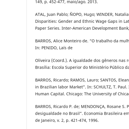
149, p. 452-477, maio/ago. 2013.
ATAL, Juan Pablo; ÑOPO, Hugo; WINDER, Natalia
Disparities: Gender and Ethnic Wage Gaps in La
Paper Series. Inter-American Development Bank,
BARROS, Alice Monteiro de. “O trabalho da mulhe
In: PENIDO, Laís de
Oliveira (Coord.). A igualdade dos gêneros nas r
Brasília: Escola Superior do Ministério Público d
BARROS, Ricardo; RAMOS, Lauro; SANTOS, Elean
in Brazilian labor Market”. In: SCHULTZ, T. Pau
Human Capital. Chicago: The University of Chica
BARROS, Ricardo P. de; MENDONÇA, Rosane S. P
desigualdade no Brasil”. Economia Brasileira em
de Janeiro, v. 2, p. 421-474, 1996.