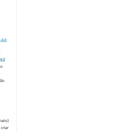
a
 4.0
a
4.0
 o
ção
mato)
criar