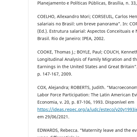
Planejamento e Políticas Públicas, Brasília, n. 33
COELHO, Allexandro Mori; CORSEUIL, Carlos Henr
salariais no Brasil: um breve panorama”. In: CO
(Ed.). Estrutura salarial: Aspectos Conceituais 
Brasil. Rio de Janeiro: IPEA, 2002.
COOKE, Thomas J.; BOYLE, Paul; COUCH, Kenneth;
Longitudinal Analysis of Family Migration and t
Earnings in the United States and Great Britain”
p. 147-167, 2009.
COX, Alejandra; ROBERTS, Judith. “Macroeconom
Labor Force Participation: The Latin American E
Economia, v. 20, p. 87-106, 1993. Disponível em
https://ideas.repec.org/a/udc/esteco/v20y1993
em 29/06/2021.
EDWARDS, Rebecca. “Maternity leave and the e