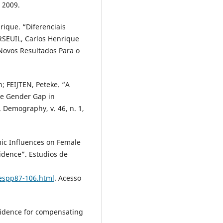
, 2009.
ique. “Diferenciais
RSEUIL, Carlos Henrique
e Novos Resultados Para o
 FEIJTEN, Peteke. “A
he Gender Gap in
. Demography, v. 46, n. 1,
ic Influences on Female
vidence”. Estudios de
iespp87-106.html
. Acesso
vidence for compensating