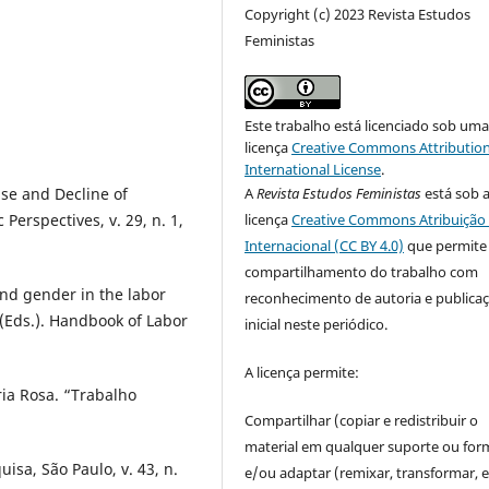
Copyright (c) 2023 Revista Estudos
Feministas
Este trabalho está licenciado sob um
licença
Creative Commons Attribution
International License
.
A
Revista Estudos Feministas
está sob 
e and Decline of
licença
Creative Commons Atribuição 
Perspectives, v. 29, n. 1,
Internacional (CC BY 4.0)
que permite
compartilhamento do trabalho com
nd gender in the labor
reconhecimento de autoria e publica
(Eds.). Handbook of Labor
inicial neste periódico.
A licença permite:
ia Rosa. “Trabalho
Compartilhar (copiar e redistribuir o
material em qualquer suporte ou for
isa, São Paulo, v. 43, n.
e/ou adaptar (remixar, transformar, e 