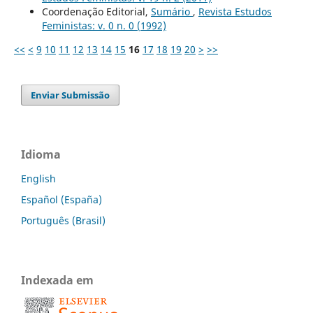
Coordenação Editorial,
Sumário
,
Revista Estudos
Feministas: v. 0 n. 0 (1992)
<<
<
9
10
11
12
13
14
15
16
17
18
19
20
>
>>
Enviar Submissão
Idioma
English
Español (España)
Português (Brasil)
Indexada em