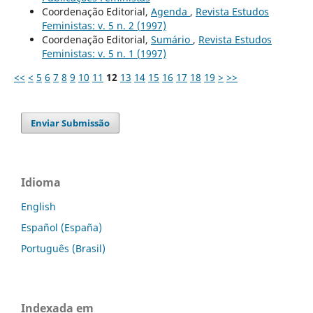
Coordenação Editorial,
Agenda
,
Revista Estudos
Feministas: v. 5 n. 2 (1997)
Coordenação Editorial,
Sumário
,
Revista Estudos
Feministas: v. 5 n. 1 (1997)
<<
<
5
6
7
8
9
10
11
12
13
14
15
16
17
18
19
>
>>
Enviar Submissão
Idioma
English
Español (España)
Português (Brasil)
Indexada em