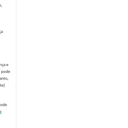
m,
ça
ença e
so pode
anto,
te)
pode
e