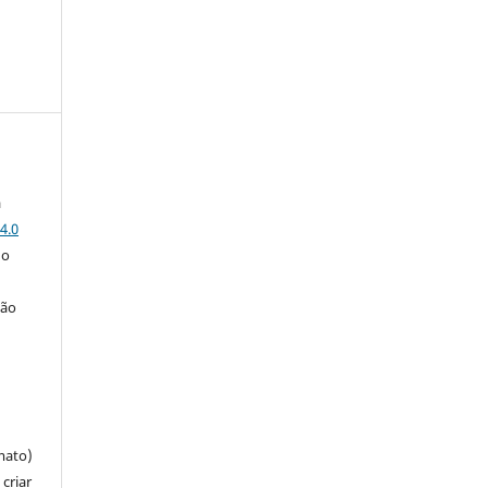
a
4.0
 o
ção
mato)
criar