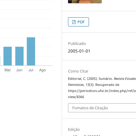
PDF
Publicado
2005-01-01
Como Citar
Editorial, C. (2005). Sumário.
Revista Estudo
Feministas
,
13
(3). Recuperado de
https://periodicos.ufsc.br/index.php/ref/ar
view/8366
Fomatos de Citação
Edição