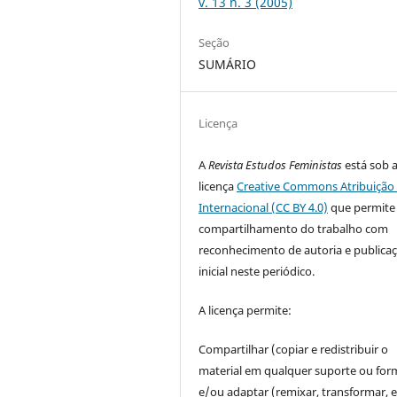
v. 13 n. 3 (2005)
Seção
SUMÁRIO
Licença
A
Revista Estudos Feministas
está sob 
licença
Creative Commons Atribuição 
Internacional (CC BY 4.0)
que permite
compartilhamento do trabalho com
reconhecimento de autoria e publica
inicial neste periódico.
A licença permite:
Compartilhar (copiar e redistribuir o
material em qualquer suporte ou for
e/ou adaptar (remixar, transformar, e 