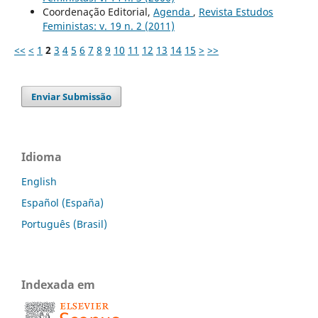
Coordenação Editorial,
Agenda
,
Revista Estudos
Feministas: v. 19 n. 2 (2011)
<<
<
1
2
3
4
5
6
7
8
9
10
11
12
13
14
15
>
>>
Enviar Submissão
Idioma
English
Español (España)
Português (Brasil)
Indexada em