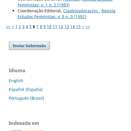
Feministas: v. 1 n. 2 (1993)
Coordenação Editorial,
Colaboradoras/es
,
Revista
Estudos Feministas: v. 0 n. 0 (1992)
<<
<
1
2
3
4
5
6
7
8
9
10
11
12
13
14
15
>
>>
Enviar Submissão
Idioma
English
Español (España)
Português (Brasil)
Indexada em