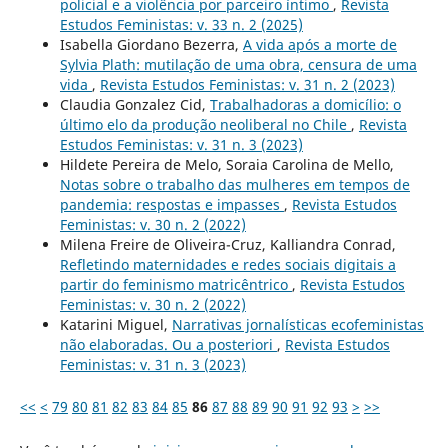
policial e a violência por parceiro íntimo
,
Revista
Estudos Feministas: v. 33 n. 2 (2025)
Isabella Giordano Bezerra,
A vida após a morte de
Sylvia Plath: mutilação de uma obra, censura de uma
vida
,
Revista Estudos Feministas: v. 31 n. 2 (2023)
Claudia Gonzalez Cid,
Trabalhadoras a domicílio: o
último elo da produção neoliberal no Chile
,
Revista
Estudos Feministas: v. 31 n. 3 (2023)
Hildete Pereira de Melo, Soraia Carolina de Mello,
Notas sobre o trabalho das mulheres em tempos de
pandemia: respostas e impasses
,
Revista Estudos
Feministas: v. 30 n. 2 (2022)
Milena Freire de Oliveira-Cruz, Kalliandra Conrad,
Refletindo maternidades e redes sociais digitais a
partir do feminismo matricêntrico
,
Revista Estudos
Feministas: v. 30 n. 2 (2022)
Katarini Miguel,
Narrativas jornalísticas ecofeministas
não elaboradas. Ou a posteriori
,
Revista Estudos
Feministas: v. 31 n. 3 (2023)
<<
<
79
80
81
82
83
84
85
86
87
88
89
90
91
92
93
>
>>