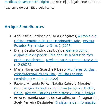
medidas de caráter tecnológico
que restrinjam legalmente outros de
fazerem algo permitido pela licença.
Artigos Semelhantes
Ana Leticia Barbosa de Faria Gonçalves,
A Ironia e a
Crítica Feminista de The Handmaid’s Tale
,
Revista
Estudos Feministas: v. 31 n. 2 (2023)
Diana Cecilia Rodríguez Ugalde,
Gênero como
dispositivo de poder: uma análise a partir de três
ordens patriarcais
,
Revista Estudos Feministas: v. 31
n. 2 (2023)
Maria Florencia Guarche Ribeiro,
Mulheres curdas,
corpos-territórios em luta
,
Revista Estudos
Feministas: v. 30 n. 3 (2022)
Fabiola Miranda Pérez, Natalia Cabrera-Morales,
Generização do poder e saber na Justiça de Biobío,
Chile
,
Revista Estudos Feministas: v. 32 n. 1 (2024)
Erika Fernanda Marins de Carvalho, Josué Laguardia ,
Suely Ferreira Deslandes,
O sistema de informação