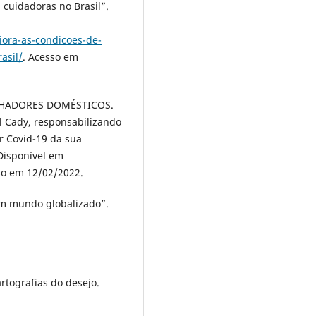
 cuidadoras no Brasil”.
iora-as-condicoes-de-
asil/
. Acesso em
LHADORES DOMÉSTICOS.
 Cady, responsabilizando
r Covid-19 da sua
 Disponível em
so em 12/02/2022.
m mundo globalizado”.
artografias do desejo.