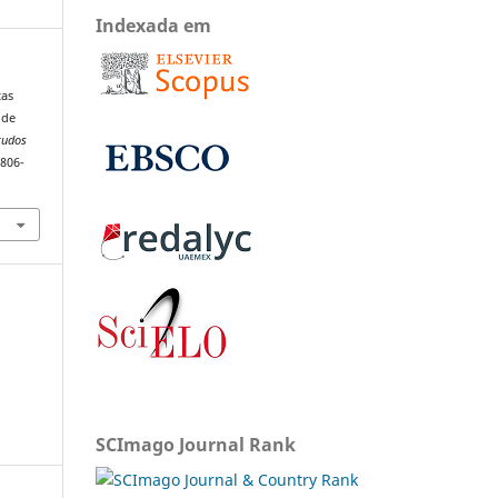
Indexada em
tas
 de
tudos
1806-
SCImago Journal Rank