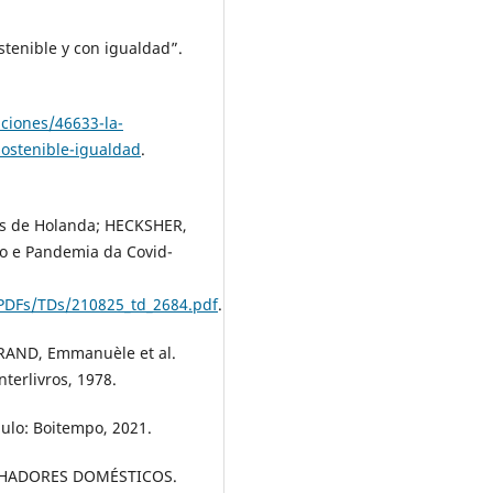
tenible y con igualdad”.
ciones/46633-la-
ostenible-igualdad
.
s de Holanda; HECKSHER,
o e Pandemia da Covid-
/PDFs/TDs/210825_td_2684.pdf
.
DURAND, Emmanuèle et al.
terlivros, 1978.
aulo: Boitempo, 2021.
LHADORES DOMÉSTICOS.