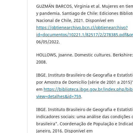
GUZMÁN BARCOS, Virginia et al. Mujeres en tiem
y pandemia. Santiago de Chile: Ediciones Biblio
Nacional de Chile, 2021. Disponível em
https://obtienearchivo.bcn.cl/obtienearchivo?
id=documentos/10221.1/82517/2/278385.pdf&or
06/05/2022.
HOLLOWS, Joanne. Domestic cultures. Berkshire:
2008.
IBGE. Instituto Brasileiro de Geografia e Estatís
por Amostra de Domicílio (série de 2001 a 2015)”
em
https://biblioteca.ibge.gov.br/index.php/bib
view=detalhes&id=759
.
IBGE. Instituto Brasileiro de Geografia e Estatíst
indicadores sociais: uma análise das condições
brasileira”. Coordenação de População e Indicad
Janeiro, 2016. Disponível em