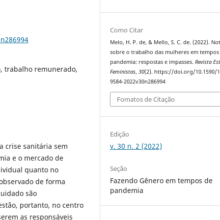
Como Citar
0n286994
Melo, H. P. de, & Mello, S. C. de. (2022). No
sobre o trabalho das mulheres em tempos
pandemia: respostas e impasses.
Revista Es
o, trabalho remunerado,
Feministas
,
30
(2). https://doi.org/10.1590/
9584-2022v30n286994
Fomatos de Citação
Edição
v. 30 n. 2 (2022)
 crise sanitária sem
omia e o mercado de
Seção
dividual quanto no
Fazendo Gênero em tempos de
á observado de forma
pandemia
 cuidado são
estão, portanto, no centro
 serem as responsáveis