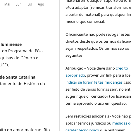
material em qualquer suporte ou for
e/ou adaptar (remixar, transformar, e 
a partir do material) para qualquer fi
mesmo que comercial.
O licenciante não pode revogar estes
direitos desde que os termos da licen
Fluminense
sejam respeitados. Os termos são os
, do Programa de Pós-
seguintes:
squisas de Gênero e
UFF).
Atribuição – Você deve dar o
crédito
apropriado
, prover um link para a lic
de Santa Catarina
indicar se foram feitas mudanças
. Is
tamento de História da
ser feito de várias formas sem, no ent
sugerir que o licenciador (ou licencian
tenha aprovado o uso em questão.
Sem restrições adicionais - Você não 
aplicar termos jurídicos ou
medidas d
ito do amor materno. Rio
caráter tecnológico
que restrinjam