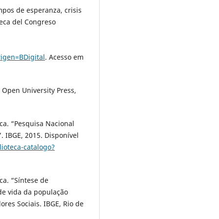
pos de esperanza, crisis
teca del Congreso
igen=BDigital
. Acesso em
 Open University Press,
tica. “Pesquisa Nacional
. IBGE, 2015. Disponível
lioteca-catalogo?
ica. “Síntese de
 de vida da população
ores Sociais. IBGE, Rio de