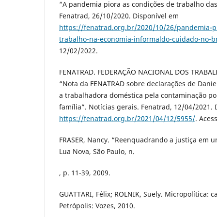
“A pandemia piora as condições de trabalho das
Fenatrad, 26/10/2020. Disponível em
https://fenatrad.org.br/2020/10/26/pandemia-p
trabalho-na-economia-informaldo-cuidado-no-br
12/02/2022.
FENATRAD. FEDERAÇÃO NACIONAL DOS TRABA
“Nota da FENATRAD sobre declarações de Daniel
a trabalhadora doméstica pela contaminação po
família”. Notícias gerais. Fenatrad, 12/04/2021.
https://fenatrad.org.br/2021/04/12/5955/
. Aces
FRASER, Nancy. “Reenquadrando a justiça em u
Lua Nova, São Paulo, n.
, p. 11-39, 2009.
GUATTARI, Félix; ROLNIK, Suely. Micropolítica: c
Petrópolis: Vozes, 2010.