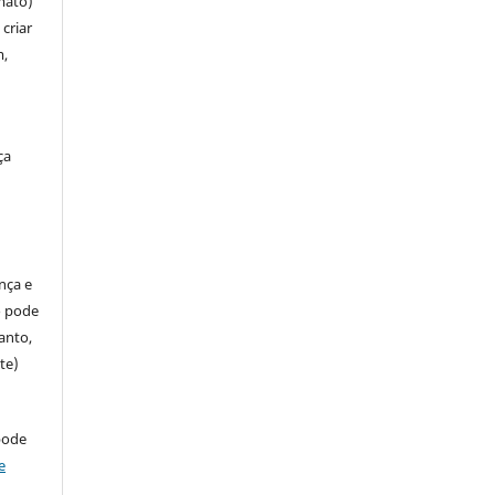
mato)
criar
m,
ça
ença e
so pode
anto,
te)
pode
e