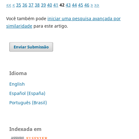
<<
<
35
36
37
38
39
40
41
42
43
44
45
46
>
>>
Você também pode
iniciar uma pesquisa avançada por
similaridade
para este artigo.
Enviar Submissão
Idioma
English
Español (España)
Português (Brasil)
Indexada em