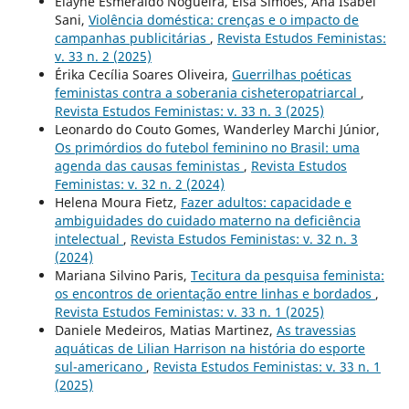
Elayne Esmeraldo Nogueira, Elsa Simões, Ana Isabel
Sani,
Violência doméstica: crenças e o impacto de
campanhas publicitárias
,
Revista Estudos Feministas:
v. 33 n. 2 (2025)
Érika Cecília Soares Oliveira,
Guerrilhas poéticas
feministas contra a soberania cisheteropatriarcal
,
Revista Estudos Feministas: v. 33 n. 3 (2025)
Leonardo do Couto Gomes, Wanderley Marchi Júnior,
Os primórdios do futebol feminino no Brasil: uma
agenda das causas feministas
,
Revista Estudos
Feministas: v. 32 n. 2 (2024)
Helena Moura Fietz,
Fazer adultos: capacidade e
ambiguidades do cuidado materno na deficiência
intelectual
,
Revista Estudos Feministas: v. 32 n. 3
(2024)
Mariana Silvino Paris,
Tecitura da pesquisa feminista:
os encontros de orientação entre linhas e bordados
,
Revista Estudos Feministas: v. 33 n. 1 (2025)
Daniele Medeiros, Matias Martinez,
As travessias
aquáticas de Lilian Harrison na história do esporte
sul-americano
,
Revista Estudos Feministas: v. 33 n. 1
(2025)