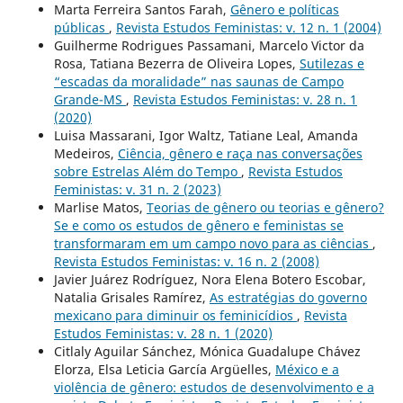
Marta Ferreira Santos Farah,
Gênero e políticas
públicas
,
Revista Estudos Feministas: v. 12 n. 1 (2004)
Guilherme Rodrigues Passamani, Marcelo Victor da
Rosa, Tatiana Bezerra de Oliveira Lopes,
Sutilezas e
“escadas da moralidade” nas saunas de Campo
Grande-MS
,
Revista Estudos Feministas: v. 28 n. 1
(2020)
Luisa Massarani, Igor Waltz, Tatiane Leal, Amanda
Medeiros,
Ciência, gênero e raça nas conversações
sobre Estrelas Além do Tempo
,
Revista Estudos
Feministas: v. 31 n. 2 (2023)
Marlise Matos,
Teorias de gênero ou teorias e gênero?
Se e como os estudos de gênero e feministas se
transformaram em um campo novo para as ciências
,
Revista Estudos Feministas: v. 16 n. 2 (2008)
Javier Juárez Rodríguez, Nora Elena Botero Escobar,
Natalia Grisales Ramírez,
As estratégias do governo
mexicano para diminuir os feminicídios
,
Revista
Estudos Feministas: v. 28 n. 1 (2020)
Citlaly Aguilar Sánchez, Mónica Guadalupe Chávez
Elorza, Elsa Leticia García Argüelles,
México e a
violência de gênero: estudos de desenvolvimento e a