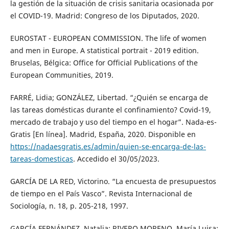
la gestión de la situación de crisis sanitaria ocasionada por
el COVID-19. Madrid: Congreso de los Diputados, 2020.
EUROSTAT - EUROPEAN COMMISSION. The life of women
and men in Europe. A statistical portrait - 2019 edition.
Bruselas, Bélgica: Office for Official Publications of the
European Communities, 2019.
FARRÉ, Lidia; GONZÁLEZ, Libertad. “¿Quién se encarga de
las tareas domésticas durante el confinamiento? Covid-19,
mercado de trabajo y uso del tiempo en el hogar”. Nada-es-
Gratis [En línea]. Madrid, España, 2020. Disponible en
https://nadaesgratis.es/admin/quien-se-encarga-de-las-
tareas-domesticas
. Accedido el 30/05/2023.
GARCÍA DE LA RED, Victorino. “La encuesta de presupuestos
de tiempo en el País Vasco”. Revista Internacional de
Sociología, n. 18, p. 205-218, 1997.
GARCÍA FERNÁNDEZ, Natalia; RIVERO MORENO, María Luisa;