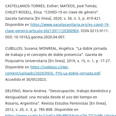
CASTELLANOS-TORRES, Esther; MATEOS, José Tomás;
CHILET-ROSELL, Elisa. “COVID-19 en clave de género”.
Gaceta Sanitaria [En línea]. 2020, v. 34, n. 5, p. 419-421.
Disponible en
https://www.gacetasanitaria.org/es-covid-19-
clave-genero-articulo-S021391112030090X
. ISSN 0213-9111.
DOI: 10.1016/j.gaceta.2020.04.007.
CUBILLOS, Susana; MONREAL, Angélica. “La doble jornada
de trabajo y el concepto de doble presencia”. Gaceta de
Psiquiatría Universitaria [En línea]. 2019, v. 15, n. 1, p. 17-27.
Disponible en
https://sodepsi.cl/wp-
content/uploads/2020/09/6.-TYG-La-doble-jornada.pdf
.
Accedido el 30/05/2023.
DELFINO, María Andrea. “Desocupación, trabajo doméstico y
desigualdad: una mirada desde el uso del tiempo en
Rosario, Argentina”. Revista Estudos Feministas [En línea].
2012, v. 20, n. 3, p. 785-808. Disponible en
https://www.scielo.br/j/ref/a/FRyPPGh8v4spT9LZTCtc9BL/abstra