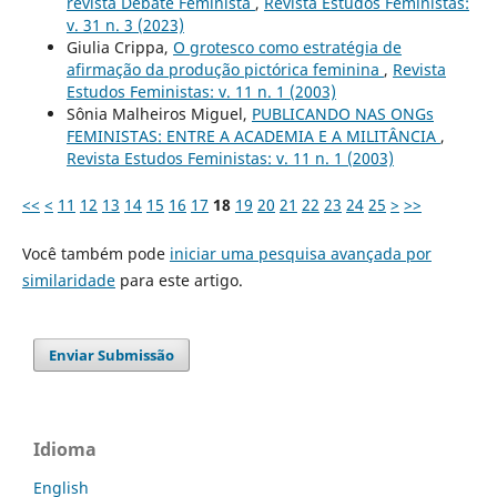
revista Debate Feminista
,
Revista Estudos Feministas:
v. 31 n. 3 (2023)
Giulia Crippa,
O grotesco como estratégia de
afirmação da produção pictórica feminina
,
Revista
Estudos Feministas: v. 11 n. 1 (2003)
Sônia Malheiros Miguel,
PUBLICANDO NAS ONGs
FEMINISTAS: ENTRE A ACADEMIA E A MILITÂNCIA
,
Revista Estudos Feministas: v. 11 n. 1 (2003)
<<
<
11
12
13
14
15
16
17
18
19
20
21
22
23
24
25
>
>>
Você também pode
iniciar uma pesquisa avançada por
similaridade
para este artigo.
Enviar Submissão
Idioma
English