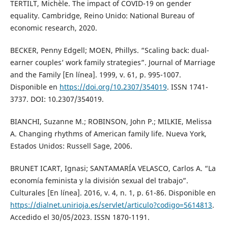
TERTILT, Michèle. The impact of COVID-19 on gender
equality. Cambridge, Reino Unido: National Bureau of
economic research, 2020.
BECKER, Penny Edgell; MOEN, Phillys. “Scaling back: dual-
earner couples’ work family strategies”. Journal of Marriage
and the Family [En línea]. 1999, v. 61, p. 995-1007.
Disponible en
https://doi.org/10.2307/354019
. ISSN 1741-
3737. DOI: 10.2307/354019.
BIANCHI, Suzanne M.; ROBINSON, John P.; MILKIE, Melissa
A. Changing rhythms of American family life. Nueva York,
Estados Unidos: Russell Sage, 2006.
BRUNET ICART, Ignasi; SANTAMARÍA VELASCO, Carlos A. “La
economía feminista y la división sexual del trabajo”.
Culturales [En línea]. 2016, v. 4, n. 1, p. 61-86. Disponible en
https://dialnet.unirioja.es/servlet/articulo?codigo=5614813
.
Accedido el 30/05/2023. ISSN 1870-1191.