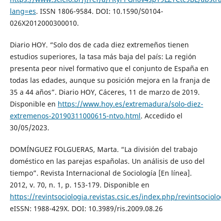
lang=es
. ISSN 1806-9584. DOI: 10.1590/S0104-
026X2012000300010.
Diario HOY. “Solo dos de cada diez extremeños tienen
estudios superiores, la tasa más baja del país: La región
presenta peor nivel formativo que el conjunto de España en
todas las edades, aunque su posición mejora en la franja de
35 a 44 años”. Diario HOY, Cáceres, 11 de marzo de 2019.
Disponible en
https://www.hoy.es/extremadura/solo-diez-
extremenos-20190311000615-ntvo.html
. Accedido el
30/05/2023.
DOMÍNGUEZ FOLGUERAS, Marta. “La división del trabajo
doméstico en las parejas españolas. Un análisis de uso del
tiempo”. Revista Internacional de Sociología [En línea].
2012, v. 70, n. 1, p. 153-179. Disponible en
https://revintsociologia.revistas.csic.es/index.php/revintsociol
eISSN: 1988-429X. DOI: 10.3989/ris.2009.08.26