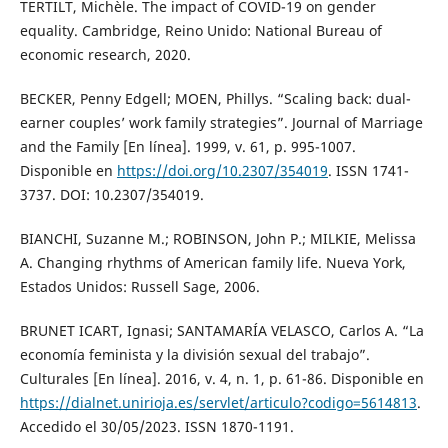
TERTILT, Michèle. The impact of COVID-19 on gender
equality. Cambridge, Reino Unido: National Bureau of
economic research, 2020.
BECKER, Penny Edgell; MOEN, Phillys. “Scaling back: dual-
earner couples’ work family strategies”. Journal of Marriage
and the Family [En línea]. 1999, v. 61, p. 995-1007.
Disponible en
https://doi.org/10.2307/354019
. ISSN 1741-
3737. DOI: 10.2307/354019.
BIANCHI, Suzanne M.; ROBINSON, John P.; MILKIE, Melissa
A. Changing rhythms of American family life. Nueva York,
Estados Unidos: Russell Sage, 2006.
BRUNET ICART, Ignasi; SANTAMARÍA VELASCO, Carlos A. “La
economía feminista y la división sexual del trabajo”.
Culturales [En línea]. 2016, v. 4, n. 1, p. 61-86. Disponible en
https://dialnet.unirioja.es/servlet/articulo?codigo=5614813
.
Accedido el 30/05/2023. ISSN 1870-1191.