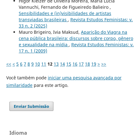
Hígor Kleizer de Oliveira Moreira, Maria Lúcia
Vannuchi, Fernando de Figueiredo Balieiro ,
Sensibilidades e (in)visibilidades de artistas
transviadas brasileiras
,
Revista Estudos Feministas: v.
33 n. 2 (2025)
Mauro Brigeiro, Ivia Maksud,
Aparição do Viagra na
cena pública brasileira: discursos sobre corpo, gênero
e sexualidade na mídia
,
Revista Estudos Feministas: v.
17 n. 1 (2009)
<<
<
5
6
7
8
9
10
11
12
13
14
15
16
17
18
19
>
>>
Você também pode
iniciar uma pesquisa avançada por
similaridade
para este artigo.
Enviar Submissão
Idioma