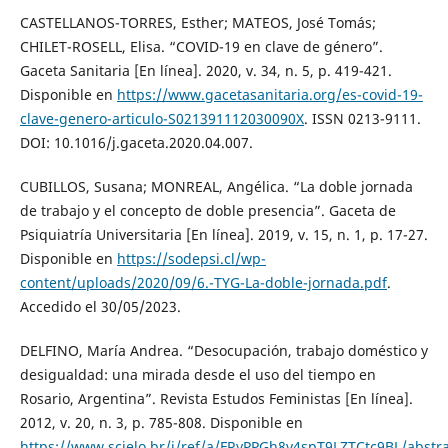
CASTELLANOS-TORRES, Esther; MATEOS, José Tomás;
CHILET-ROSELL, Elisa. “COVID-19 en clave de género”.
Gaceta Sanitaria [En línea]. 2020, v. 34, n. 5, p. 419-421.
Disponible en
https://www.gacetasanitaria.org/es-covid-19-
clave-genero-articulo-S021391112030090X
. ISSN 0213-9111.
DOI: 10.1016/j.gaceta.2020.04.007.
CUBILLOS, Susana; MONREAL, Angélica. “La doble jornada
de trabajo y el concepto de doble presencia”. Gaceta de
Psiquiatría Universitaria [En línea]. 2019, v. 15, n. 1, p. 17-27.
Disponible en
https://sodepsi.cl/wp-
content/uploads/2020/09/6.-TYG-La-doble-jornada.pdf
.
Accedido el 30/05/2023.
DELFINO, María Andrea. “Desocupación, trabajo doméstico y
desigualdad: una mirada desde el uso del tiempo en
Rosario, Argentina”. Revista Estudos Feministas [En línea].
2012, v. 20, n. 3, p. 785-808. Disponible en
https://www.scielo.br/j/ref/a/FRyPPGh8v4spT9LZTCtc9BL/abstra