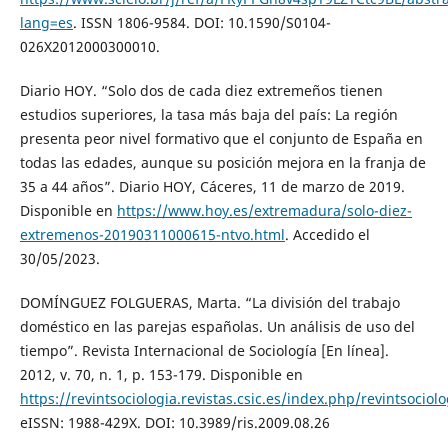
lang=es
. ISSN 1806-9584. DOI: 10.1590/S0104-
026X2012000300010.
Diario HOY. “Solo dos de cada diez extremeños tienen
estudios superiores, la tasa más baja del país: La región
presenta peor nivel formativo que el conjunto de España en
todas las edades, aunque su posición mejora en la franja de
35 a 44 años”. Diario HOY, Cáceres, 11 de marzo de 2019.
Disponible en
https://www.hoy.es/extremadura/solo-diez-
extremenos-20190311000615-ntvo.html
. Accedido el
30/05/2023.
DOMÍNGUEZ FOLGUERAS, Marta. “La división del trabajo
doméstico en las parejas españolas. Un análisis de uso del
tiempo”. Revista Internacional de Sociología [En línea].
2012, v. 70, n. 1, p. 153-179. Disponible en
https://revintsociologia.revistas.csic.es/index.php/revintsociol
eISSN: 1988-429X. DOI: 10.3989/ris.2009.08.26