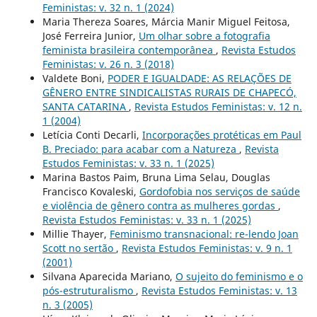
Feministas: v. 32 n. 1 (2024)
Maria Thereza Soares, Márcia Manir Miguel Feitosa,
José Ferreira Junior,
Um olhar sobre a fotografia
feminista brasileira contemporânea
,
Revista Estudos
Feministas: v. 26 n. 3 (2018)
Valdete Boni,
PODER E IGUALDADE: AS RELAÇÕES DE
GÊNERO ENTRE SINDICALISTAS RURAIS DE CHAPECÓ,
SANTA CATARINA
,
Revista Estudos Feministas: v. 12 n.
1 (2004)
Letícia Conti Decarli,
Incorporações protéticas em Paul
B. Preciado: para acabar com a Natureza
,
Revista
Estudos Feministas: v. 33 n. 1 (2025)
Marina Bastos Paim, Bruna Lima Selau, Douglas
Francisco Kovaleski,
Gordofobia nos serviços de saúde
e violência de gênero contra as mulheres gordas
,
Revista Estudos Feministas: v. 33 n. 1 (2025)
Millie Thayer,
Feminismo transnacional: re-lendo Joan
Scott no sertão
,
Revista Estudos Feministas: v. 9 n. 1
(2001)
Silvana Aparecida Mariano,
O sujeito do feminismo e o
pós-estruturalismo
,
Revista Estudos Feministas: v. 13
n. 3 (2005)