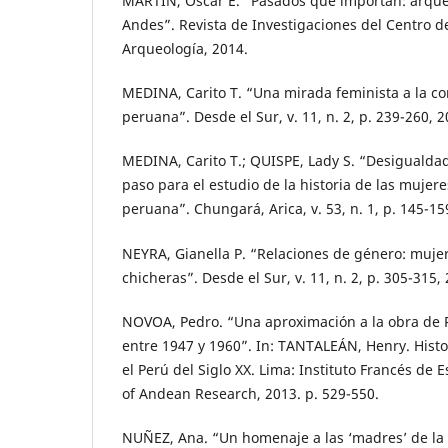
MARTÍN, Oscar E. “Pasados que importan: arque
Andes”. Revista de Investigaciones del Centro d
Arqueología, 2014.
MEDINA, Carito T. “Una mirada feminista a la 
peruana”. Desde el Sur, v. 11, n. 2, p. 239-260, 2
MEDINA, Carito T.; QUISPE, Lady S. “Desigualda
paso para el estudio de la historia de las mujer
peruana”. Chungará, Arica, v. 53, n. 1, p. 145-15
NEYRA, Gianella P. “Relaciones de género: muje
chicheras”. Desde el Sur, v. 11, n. 2, p. 305-315,
NOVOA, Pedro. “Una aproximación a la obra de 
entre 1947 y 1960”. In: TANTALEÁN, Henry. Histo
el Perú del Siglo XX. Lima: Instituto Francés de 
of Andean Research, 2013. p. 529-550.
NUÑEZ, Ana. “Un homenaje a las ‘madres’ de la