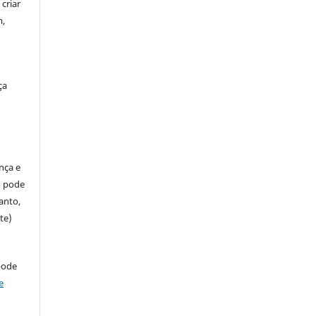
criar
m,
ça
ença e
so pode
anto,
te)
pode
e