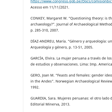
https://www.congreso.gob.pe/Docs/comisionbice
Acesso em 11/11/2021.
CONKEY, Margaret W. “Questioning theory: is th
archaeology?”. Journal of Archaeological Method 
p. 285-310, 2007.
DÍAZ-ANDREU, María. “Género y arqueología: un
Arqueología y género, p. 13-51, 2005.
GARCÍA, Elvira. La mujer peruana a través de los 
de estudios y observaciones. Lima: Imp. America
GERO, Joan M. “Feasts and females: gender ideol
in the Andes”. Norwegian Archaeological Review, 
1992.
GUARDIA, Sara. Mujeres peruanas: el otro lado de
Editorial Minerva, 2013.