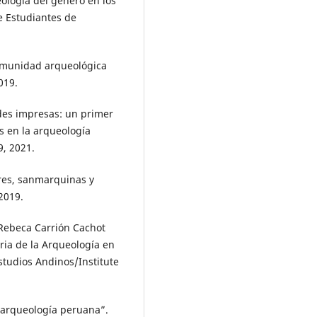
ología del género en los
e Estudiantes de
comunidad arqueológica
019.
des impresas: un primer
es en la arqueología
9, 2021.
res, sanmarquinas y
 2019.
Rebeca Carrión Cachot
ria de la Arqueología en
Estudios Andinos/Institute
 arqueología peruana”.