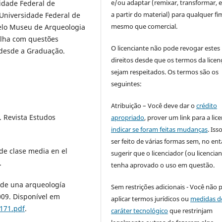
e/ou adaptar (remixar, transformar, e 
sidade Federal de
a partir do material) para qualquer fi
Universidade Federal de
mesmo que comercial.
elo Museu de Arqueologia
alha com questões
O licenciante não pode revogar estes
 desde a Graduação.
direitos desde que os termos da licen
sejam respeitados. Os termos são os
seguintes:
Atribuição – Você deve dar o
crédito
 Revista Estudos
apropriado
, prover um link para a lic
indicar se foram feitas mudanças
. Is
ser feito de várias formas sem, no ent
de clase media en el
sugerir que o licenciador (ou licencian
.
tenha aprovado o uso em questão.
 de una arqueología
Sem restrições adicionais - Você não 
2009. Disponível em
aplicar termos jurídicos ou
medidas d
/171.pdf
.
caráter tecnológico
que restrinjam