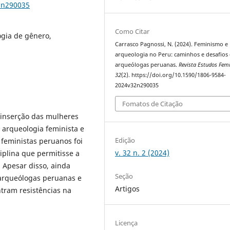
2n290035
Como Citar
ogia de gênero,
Carrasco Pagnossi, N. (2024). Feminismo e
arqueologia no Peru: caminhos e desafios
arqueólogas peruanas.
Revista Estudos Fem
32
(2). https://doi.org/10.1590/1806-9584-
2024v32n290035
Fomatos de Citação
e inserção das mulheres
 arqueologia feminista e
Edição
 feministas peruanos foi
v. 32 n. 2 (2024)
iplina que permitisse a
 Apesar disso, ainda
Seção
 arqueólogas peruanas e
Artigos
tram resistências na
Licença