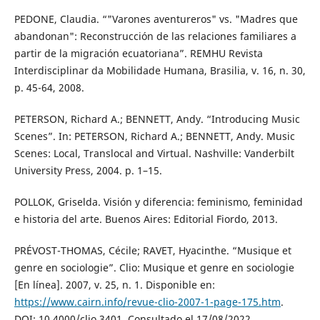
PEDONE, Claudia. “"Varones aventureros" vs. "Madres que
abandonan": Reconstrucción de las relaciones familiares a
partir de la migración ecuatoriana”. REMHU Revista
Interdisciplinar da Mobilidade Humana, Brasilia, v. 16, n. 30,
p. 45-64, 2008.
PETERSON, Richard A.; BENNETT, Andy. “Introducing Music
Scenes”. In: PETERSON, Richard A.; BENNETT, Andy. Music
Scenes: Local, Translocal and Virtual. Nashville: Vanderbilt
University Press, 2004. p. 1–15.
POLLOK, Griselda. Visión y diferencia: feminismo, feminidad
e historia del arte. Buenos Aires: Editorial Fiordo, 2013.
PRÉVOST-THOMAS, Cécile; RAVET, Hyacinthe. “Musique et
genre en sociologie”. Clio: Musique et genre en sociologie
[En línea]. 2007, v. 25, n. 1. Disponible en:
https://www.cairn.info/revue-clio-2007-1-page-175.htm
.
DOI: 10.4000/clio.3401. Consultado el 17/08/2022.