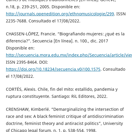
n.18, p. 239-251, 2005. Disponible en:
http://journals.openedition.org/ethnomusicologie/299
. ISSN
2235-7688. Consultado el 17/08/2022.
CHASSEN-LÓPEZ, Francie. “Biografiando mujeres: ¿qué es la
diferencia?”. Secuencia [En línea]. n. 100., dic. 2017
Disponible en:
http://secuencia.mora.edu.mx/index.php/Secuencia/article/vi
ISSN 2395-8464. DOI:
https://doi.org/10.18234/secuencia.v0i100.1575
. Consultado
el 17/08/2022.
CORTÉS, Alexis. Chile, fin del mito: estallido, pandemia y
ruptura constituyente. Santiago: RiL Editores, 2022.
CRENSHAW, Kimberlé. “Demarginalizing the intersection of
race and sex: A black feminist critique of antidiscrimination
doctrine, feminist theory and antiracist politics”, University
of Chicago legal forum, n. 1, p. 538-554, 1998.