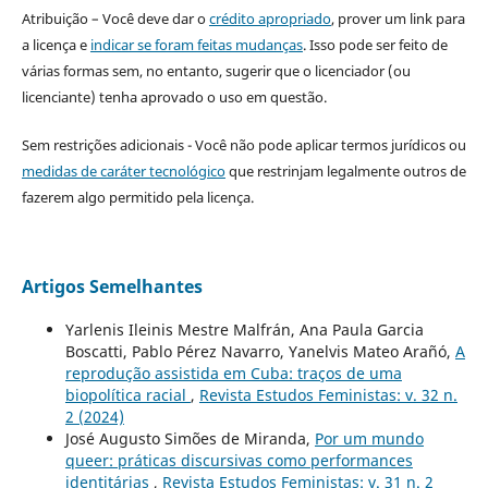
Atribuição – Você deve dar o
crédito apropriado
, prover um link para
a licença e
indicar se foram feitas mudanças
. Isso pode ser feito de
várias formas sem, no entanto, sugerir que o licenciador (ou
licenciante) tenha aprovado o uso em questão.
Sem restrições adicionais - Você não pode aplicar termos jurídicos ou
medidas de caráter tecnológico
que restrinjam legalmente outros de
fazerem algo permitido pela licença.
Artigos Semelhantes
Yarlenis Ileinis Mestre Malfrán, Ana Paula Garcia
Boscatti, Pablo Pérez Navarro, Yanelvis Mateo Arañó,
A
reprodução assistida em Cuba: traços de uma
biopolítica racial
,
Revista Estudos Feministas: v. 32 n.
2 (2024)
José Augusto Simões de Miranda,
Por um mundo
queer: práticas discursivas como performances
identitárias
,
Revista Estudos Feministas: v. 31 n. 2