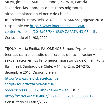
SILVA, Jimena; RAMÍREZ, Francis; ZAPATA, Pamela.
“Experiencias laborales de mujeres migrantes
afrocolombianas en el norte de Chile”.
Interciencia,.Venezuela, v. 43, n. 8, p. 544-551, agosto 2018.
Disponible en:
https://www.interciencia.net/wp-
content/uploads/2018/08/544-6369-ZAPATA-43_08.pdf
.
Consultado el 14/08/2022
TIJOUX, María Emilia; PALOMINOS Simón. “Aproximaciones
teóricas para el estudio de procesos de racialización y
sexualización en los fenómenos migratorios de Chile”. Polis
[En línea]. Santiago de Chile, v.14, n.42, p. 247-275,
diciembre 2015. Disponible en
http://www.scielo.cl/scielo.php?
script=sci_arttext&pid=S0718-
65682015000300012&lng=es&nrm=iso
. DOI:
http://dx.doi.org/10.4067/S0718-65682015000300012
.
Consultado el 14/07/2022