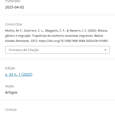
Publicado
2025-04-02
Como Citar
Muñoz, M. F., Guerrero, C. L., Maggiolo, C. F., & Navarro, I. C. (2025). Música,
gênero e migração. Trajetórias de mulheres musicistas migrantes.
Revista
Estudos Feministas
,
33
(1). https://doi.org/10.1590/1806-9584-2025v33n191805
Fomatos de Citação
Edição
v. 33 n. 1 (2025)
Seção
Artigos
Licença