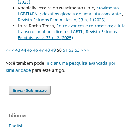
(2025)
Rhanielly Pereira do Nascimento Pinto,
Movimento
LGBTIAPN+: desafios globais de uma luta constante
,
Revista Estudos Feministas: v. 33 n. 1 (2025)
Laira Rocha Tenca,
Entre avanços e retrocessos: a luta
transnacional por direitos LGBTI
,
Revista Estudos
Feministas: v. 33 n. 2 (2025)
<<
<
43
44
45
46
47
48
49
50
51
52
53
>
>>
Você também pode
iniciar uma pesquisa avançada por
similaridade
para este artigo.
Enviar Submissão
Idioma
English