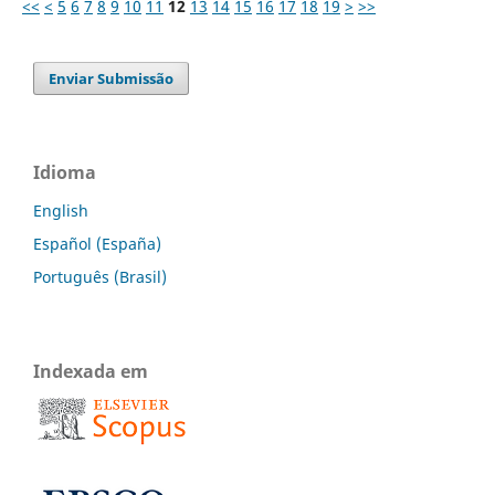
<<
<
5
6
7
8
9
10
11
12
13
14
15
16
17
18
19
>
>>
Enviar Submissão
Idioma
English
Español (España)
Português (Brasil)
Indexada em