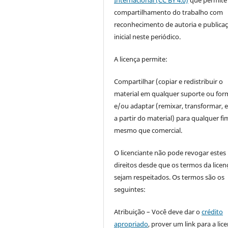
Internacional (CC BY 4.0)
que permite
compartilhamento do trabalho com
reconhecimento de autoria e publica
inicial neste periódico.
A licença permite:
Compartilhar (copiar e redistribuir o
material em qualquer suporte ou for
e/ou adaptar (remixar, transformar, e 
a partir do material) para qualquer fi
mesmo que comercial.
O licenciante não pode revogar estes
direitos desde que os termos da licen
sejam respeitados. Os termos são os
seguintes:
Atribuição – Você deve dar o
crédito
apropriado
, prover um link para a lic