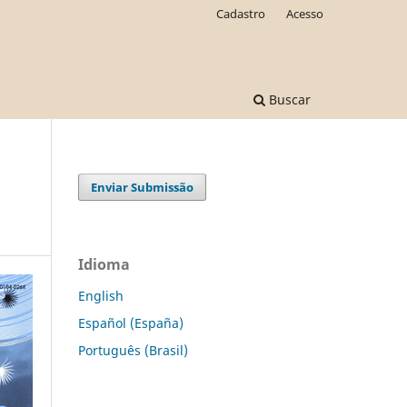
Cadastro
Acesso
Buscar
Enviar Submissão
Idioma
English
Español (España)
Português (Brasil)