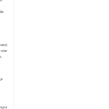
 o
ção
mato)
criar
m,
ça
ença e