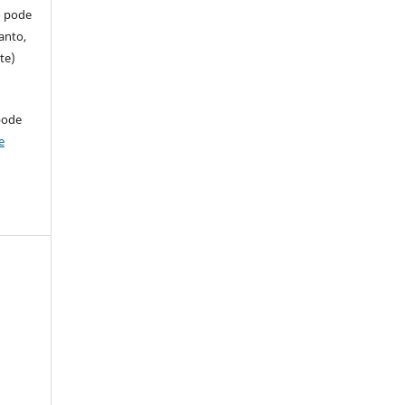
so pode
anto,
te)
pode
e