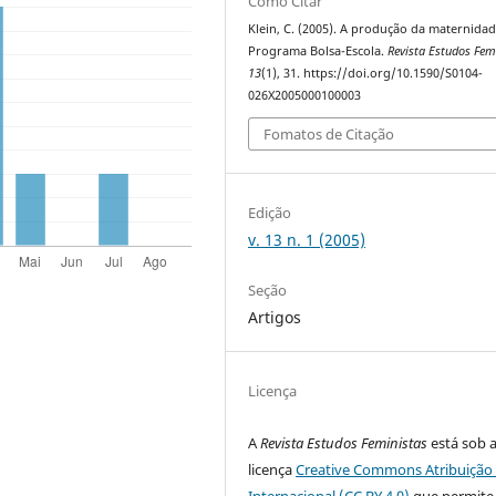
Como Citar
Klein, C. (2005). A produção da maternida
Programa Bolsa-Escola.
Revista Estudos Fem
13
(1), 31. https://doi.org/10.1590/S0104-
026X2005000100003
Fomatos de Citação
Edição
v. 13 n. 1 (2005)
Seção
Artigos
Licença
A
Revista Estudos Feministas
está sob 
licença
Creative Commons Atribuição 