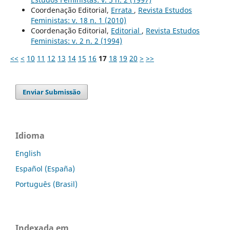
Coordenação Editorial,
Errata
,
Revista Estudos
Feministas: v. 18 n. 1 (2010)
Coordenação Editorial,
Editorial
,
Revista Estudos
Feministas: v. 2 n. 2 (1994)
<<
<
10
11
12
13
14
15
16
17
18
19
20
>
>>
Enviar Submissão
Idioma
English
Español (España)
Português (Brasil)
Indexada em