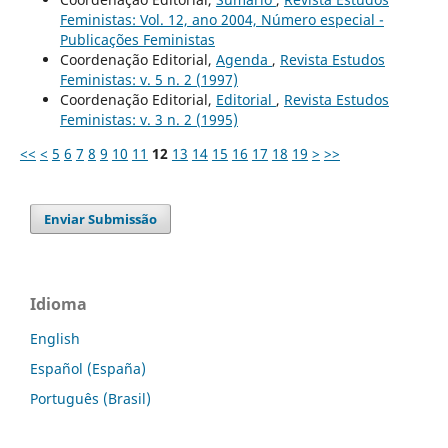
Feministas: Vol. 12, ano 2004, Número especial -
Publicações Feministas
Coordenação Editorial,
Agenda
,
Revista Estudos
Feministas: v. 5 n. 2 (1997)
Coordenação Editorial,
Editorial
,
Revista Estudos
Feministas: v. 3 n. 2 (1995)
<<
<
5
6
7
8
9
10
11
12
13
14
15
16
17
18
19
>
>>
Enviar Submissão
Idioma
English
Español (España)
Português (Brasil)