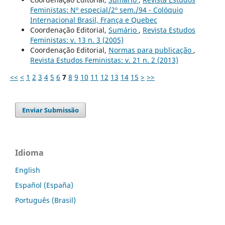
Feministas: Nº especial/2º sem./94 - Colóquio
Internacional Brasil, França e Quebec
Coordenação Editorial,
Sumário
,
Revista Estudos
Feministas: v. 13 n. 3 (2005)
Coordenação Editorial,
Normas para publicação
,
Revista Estudos Feministas: v. 21 n. 2 (2013)
<<
<
1
2
3
4
5
6
7
8
9
10
11
12
13
14
15
>
>>
Enviar Submissão
Idioma
English
Español (España)
Português (Brasil)