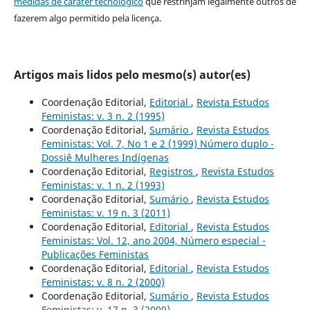
medidas de caráter tecnológico
que restrinjam legalmente outros de
fazerem algo permitido pela licença.
Artigos mais lidos pelo mesmo(s) autor(es)
Coordenação Editorial,
Editorial
,
Revista Estudos
Feministas: v. 3 n. 2 (1995)
Coordenação Editorial,
Sumário
,
Revista Estudos
Feministas: Vol. 7, No 1 e 2 (1999) Número duplo -
Dossiê Mulheres Indígenas
Coordenação Editorial,
Registros
,
Revista Estudos
Feministas: v. 1 n. 2 (1993)
Coordenação Editorial,
Sumário
,
Revista Estudos
Feministas: v. 19 n. 3 (2011)
Coordenação Editorial,
Editorial
,
Revista Estudos
Feministas: Vol. 12, ano 2004, Número especial -
Publicações Feministas
Coordenação Editorial,
Editorial
,
Revista Estudos
Feministas: v. 8 n. 2 (2000)
Coordenação Editorial,
Sumário
,
Revista Estudos
Feministas: v. 17 n. 3 (2009)