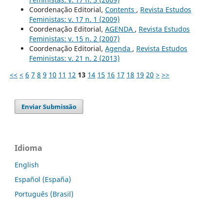
Coordenação Editorial,
Contents
,
Revista Estudos
Feministas: v. 17 n. 1 (2009)
Coordenação Editorial,
AGENDA
,
Revista Estudos
Feministas: v. 15 n. 2 (2007)
Coordenação Editorial,
Agenda
,
Revista Estudos
Feministas: v. 21 n. 2 (2013)
<<
<
6
7
8
9
10
11
12
13
14
15
16
17
18
19
20
>
>>
Enviar Submissão
Idioma
English
Español (España)
Português (Brasil)