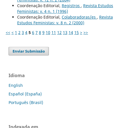
Coordenação Editorial,
Registros
,
Revista Estudos
Feministas: v. 4 n. 1 (1996)
Coordenação Editorial,
Colaboradoras/es
,
Revista
Estudos Feministas: v. 8 n. 2 (2000)
<<
<
1
2
3
4
5
6
7
8
9
10
11
12
13
14
15
>
>>
Enviar Submissão
Idioma
English
Español (España)
Português (Brasil)
Indexada em