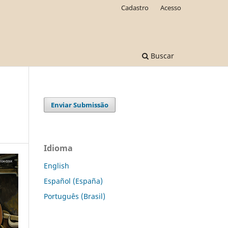
Cadastro
Acesso
Buscar
Enviar Submissão
Idioma
English
Español (España)
Português (Brasil)