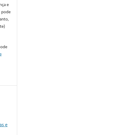
ença e
so pode
anto,
te)
pode
e
as e