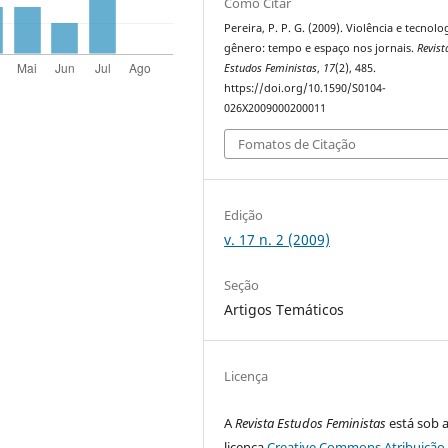
Como Citar
Pereira, P. P. G. (2009). Violência e tecnolo
gênero: tempo e espaço nos jornais.
Revist
Estudos Feministas
,
17
(2), 485.
https://doi.org/10.1590/S0104-
026X2009000200011
Fomatos de Citação
Edição
v. 17 n. 2 (2009)
Seção
Artigos Temáticos
Licença
A
Revista Estudos Feministas
está sob 
licença
Creative Commons Atribuição 