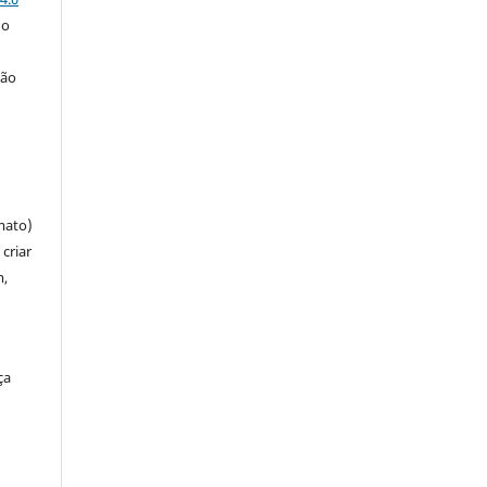
 o
ção
mato)
criar
m,
ça