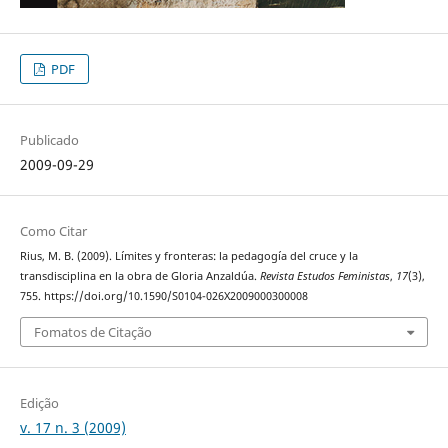
PDF
Publicado
2009-09-29
Como Citar
Rius, M. B. (2009). Límites y fronteras: la pedagogía del cruce y la
transdisciplina en la obra de Gloria Anzaldúa.
Revista Estudos Feministas
,
17
(3),
755. https://doi.org/10.1590/S0104-026X2009000300008
Fomatos de Citação
Edição
v. 17 n. 3 (2009)