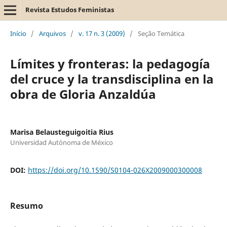
Revista Estudos Feministas
Início
/
Arquivos
/
v. 17 n. 3 (2009)
/
Seção Temática
Límites y fronteras: la pedagogía
del cruce y la transdisciplina en la
obra de Gloria Anzaldúa
Marisa Belausteguigoitia Rius
Universidad Autónoma de México
DOI:
https://doi.org/10.1590/S0104-026X2009000300008
Resumo