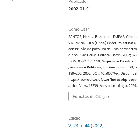
Publicado
2002-01-01
Como Citar
SANTOS, Norma Breda dos. DUPAS, Gilbert
VIGEVANI, Tullo (Orgs.) Israel–Palestina: a
construção da paz vista de uma perspectiv
global. São Paulo: Editora Unesp, 2002; 322
ISBN: 85-7139-377-X.
Seqüência Estudos
Jurídicos e Políticos
, Florianópolis, v. 23, n
199–200, 2002. DOI: 10.5007/%x. Disponíve
https://periodicos.ufsc.br/index.php/sequ
article/view/15339. Acesso em: 6 ago. 2026
Fomatos de Citação
Edição
V. 23 n. 44 (2002)