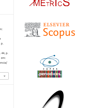
o;
a
 p.
. 44, p.
l em:
encia/
.