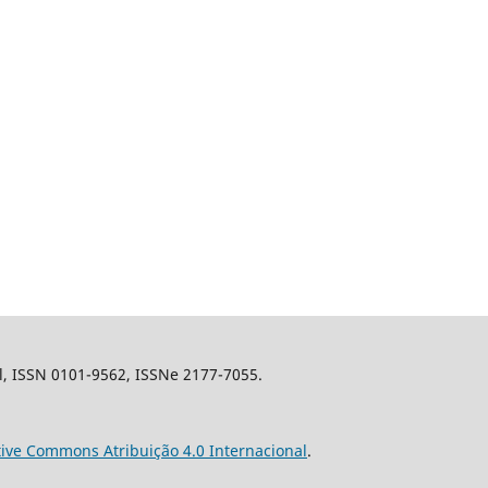
il, ISSN 0101-9562, ISSNe 2177-7055.
tive Commons Atribuição 4.0 Internacional
.