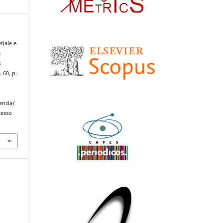
tiale e
à
s
. 60, p.
encia/
cesso