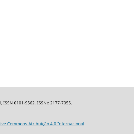
il, ISSN 0101-9562, ISSNe 2177-7055.
tive Commons Atribuição 4.0 Internacional
.