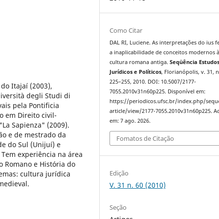
Como Citar
DAL RI, Luciene. As interpretações do ius fe
a inaplicabilidade de conceitos modernos 
cultura romana antiga.
Seqüência Estudo
Jurídicos e Políticos
, Florianópolis, v. 31, n
225–255, 2010. DOI: 10.5007/2177-
do Itajaí (2003),
7055.2010v31n60p225. Disponível em:
ersità degli Studi di
https://periodicos.ufsc.br/index.php/sequ
is pela Pontificia
article/view/2177-7055.2010v31n60p225. A
em Direito civil-
em: 7 ago. 2026.
"La Sapienza" (2009).
ão e de mestrado da
Fomatos de Citação
 do Sul (Unijuí) e
 Tem experiência na área
to Romano e História do
Edição
emas: cultura jurídica
 medieval.
V. 31 n. 60 (2010)
Seção