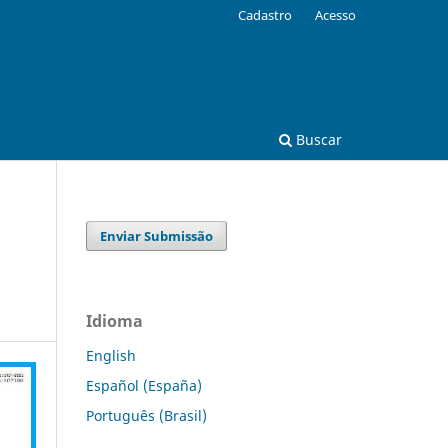
Cadastro
Acesso
Buscar
Enviar Submissão
Idioma
English
Español (España)
Português (Brasil)