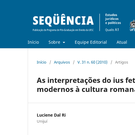
Início
Sobre
Equipe Editorial
Atual
Início
/
Arquivos
/
V. 31 n. 60 (2010)
/
Artigos
As interpretações do ius fet
modernos à cultura roman
Luciene Dal Ri
Unijuí