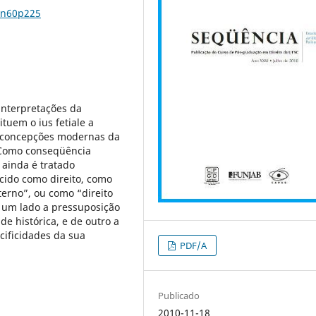
1n60p225
 interpretações da
tuem o ius fetiale a
es concepções modernas da
. Como conseqüência
 ainda é tratado
cido como direito, como
xterno”, ou como “direito
 um lado a pressuposição
de histórica, e de outro a
ificidades da sua
PDF/A
Publicado
2010-11-18