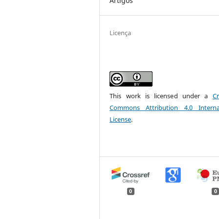
Artigos
Licença
This work is licensed under a
Cr
Commons Attribution 4.0 Interna
License
.
0
0