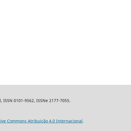
il, ISSN 0101-9562, ISSNe 2177-7055.
tive Commons Atribuição 4.0 Internacional
.