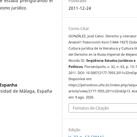
ue estaba prefigurando el
Publicado
nismo
jurídico
.
2011-12-24
Como Citar
GONZÁLEZ, José Calvo. Derecho y Literatur
Anatoli? Fedorovich Koni (1844-1927) (Sob
Cultura jurídica de la literatura y Cultura li
del Derecho en la Rusia imperial de Alejand
Nicolás II).
Seqüência Estudos Jurídicos e
Políticos
, Florianópolis, v. 32, n. 63, p. 13–
2011. DOI: 10.5007/2177-7055.2011v32n63p
Disponível em:
 Espanha
https://periodicos.ufsc.br/index.php/sequ
ersidad de Málaga, España
article/view/2177-7055.2011v32n63p13. Ac
em: 9 ago. 2026.
Fomatos de Citação
Edição