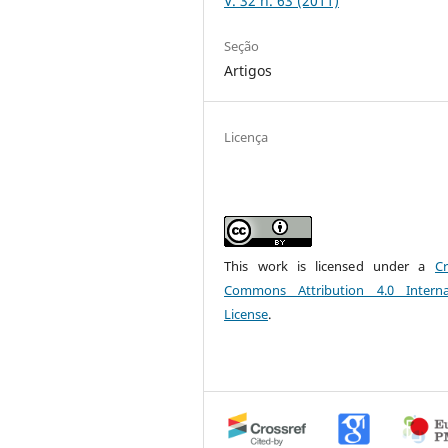
V. 32 n. 63 (2011)
Seção
Artigos
Licença
This work is licensed under a
Cr
Commons Attribution 4.0 Interna
License
.