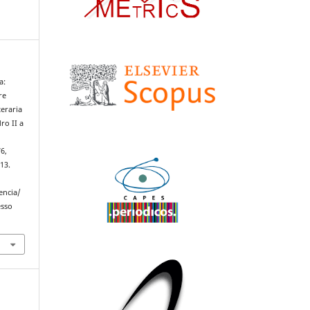
a:
re
teraria
ro II a
76,
13.
encia/
esso