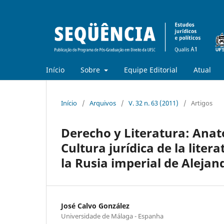
Início
Sobre
Equipe Editorial
Atual
Início
/
Arquivos
/
V. 32 n. 63 (2011)
/
Artigos
Derecho y Literatura: Anato
Cultura jurídica de la liter
la Rusia imperial de Alejand
José Calvo González
Universidade de Málaga - Espanha