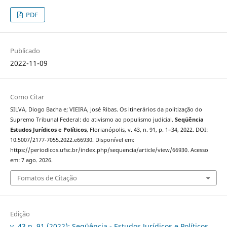
PDF
Publicado
2022-11-09
Como Citar
SILVA, Diogo Bacha e; VIEIRA, José Ribas. Os itinerários da politização do
Supremo Tribunal Federal: do ativismo ao populismo judicial.
Seqüência
Estudos Jurídicos e Políticos
, Florianópolis, v. 43, n. 91, p. 1–34, 2022. DOI:
10.5007/2177-7055.2022.e66930. Disponível em:
https://periodicos.ufsc.br/index.php/sequencia/article/view/66930. Acesso
em: 7 ago. 2026.
Fomatos de Citação
Edição
v. 43 n. 91 (2022): Seqüência - Estudos Jurídicos e Políticos