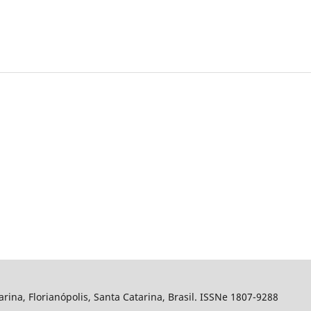
arina, Florianópolis, Santa Catarina, Brasil. ISSNe 1807-9288