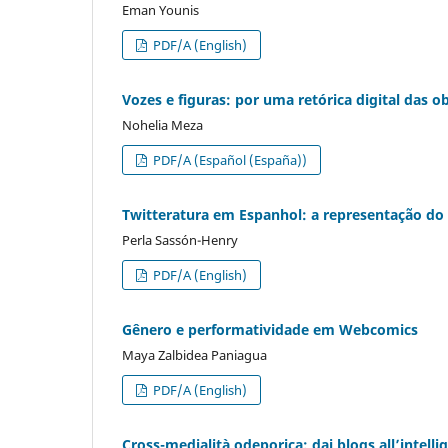
Eman Younis
PDF/A (English)
Vozes e figuras: por uma retórica digital das o
Nohelia Meza
PDF/A (Español (España))
Twitteratura em Espanhol: a representação do
Perla Sassón-Henry
PDF/A (English)
Gênero e performatividade em Webcomics
Maya Zalbidea Paniagua
PDF/A (English)
Cross-medialità odeporica: dai blogs all’intellig