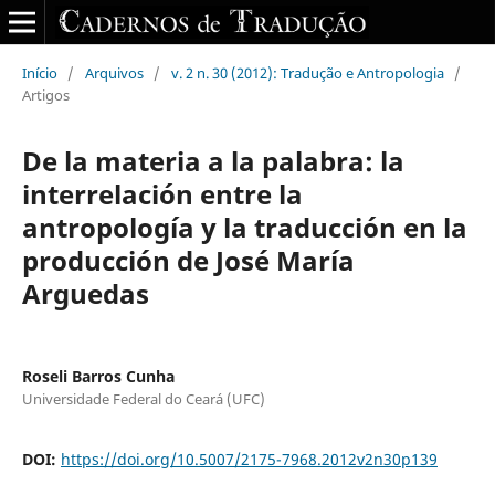
Início
/
Arquivos
/
v. 2 n. 30 (2012): Tradução e Antropologia
/
Artigos
De la materia a la palabra: la
interrelación entre la
antropología y la traducción en la
producción de José María
Arguedas
Roseli Barros Cunha
Universidade Federal do Ceará (UFC)
DOI:
https://doi.org/10.5007/2175-7968.2012v2n30p139