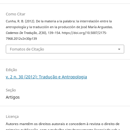
Como Citar
Cunha, R. B. (2012). De la materia a la palabra: la interrelación entre la
antropología y la traducción en la producción de José María Arguedas.
Cadernos De Tradução
,
2
(30), 139–154. https://doi.org/10.5007/2175-
7968.2012v2n30p139
Fomatos de Citação
Edição
v. 2 n. 30 (2012): Tradução e Antropologia
Seção
Artigos
Licença
Autores mantêm os direitos autorais e concedem à revista o direito de
primeira publicação, com o trabalho simultaneamente licenciado sob a