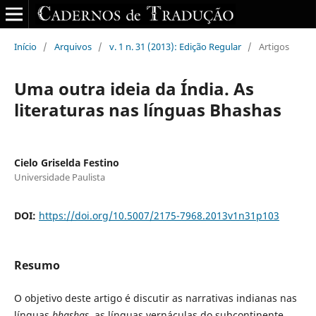
Início
/
Arquivos
/
v. 1 n. 31 (2013): Edição Regular
/
Artigos
Uma outra ideia da Índia. As
literaturas nas línguas Bhashas
Cielo Griselda Festino
Universidade Paulista
DOI:
https://doi.org/10.5007/2175-7968.2013v1n31p103
Resumo
O objetivo deste artigo é discutir as narrativas indianas nas
línguas
bhashas
, as línguas vernáculas do subcontinente