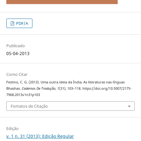
PDF/A
Publicado
05-04-2013
Como Citar
Festino, C. G. (2013). Uma outra ideia da Índia. As literaturas nas línguas
Bhashas.
Cadernos De Tradução
,
1
(31), 103–118. https://doi.org/10.5007/2175-
7968.2013v1n31p103
Fomatos de Citação
Edição
v. 1 n. 31 (2013): Edição Regular