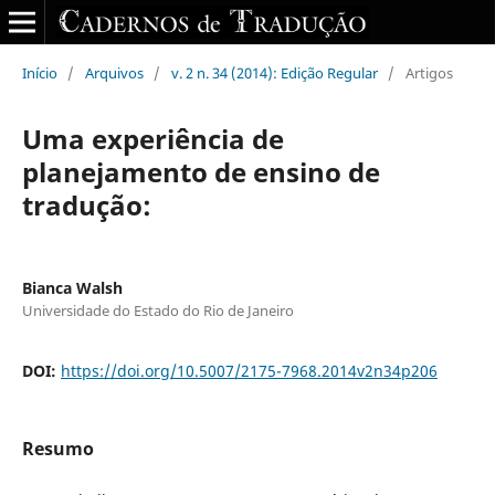
Início
/
Arquivos
/
v. 2 n. 34 (2014): Edição Regular
/
Artigos
Uma experiência de
planejamento de ensino de
tradução:
Bianca Walsh
Universidade do Estado do Rio de Janeiro
DOI:
https://doi.org/10.5007/2175-7968.2014v2n34p206
Resumo