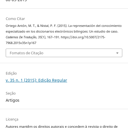
Como Citar
Ortego Antón, M. T., & Nistal, P. F. (2015). La representación del conocimiento
especializado en los diccionarios electrónicos bilingües: Un estudio de caso.
Cadernos De Tradução
,
35
(1), 167–191. https://doi.org/10.5007/2175-
7968.2015v35n1p167
Fomatos de Citação
Edição
v. 35 n. 1 (2015): Edição Regular
Seção
Artigos
Licença
Autores mantêm os direitos autorais e concedem à revista o direito de