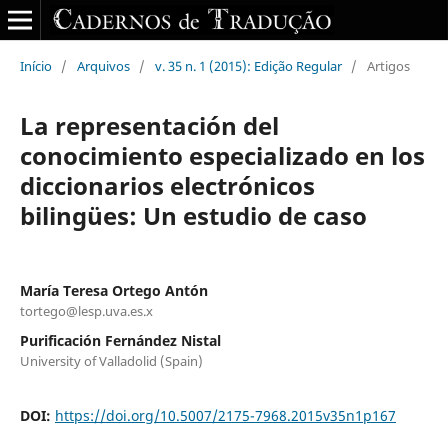
Início
/
Arquivos
/
v. 35 n. 1 (2015): Edição Regular
/
Artigos
La representación del
conocimiento especializado en los
diccionarios electrónicos
bilingües: Un estudio de caso
María Teresa Ortego Antón
tortego@lesp.uva.es.x
Purificación Fernández Nistal
University of Valladolid (Spain)
DOI:
https://doi.org/10.5007/2175-7968.2015v35n1p167