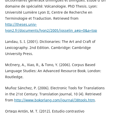
dictionnaires généraux unilingues et bilingues. Étude d'un
domaine de spécialité: Volcanologie. PhD Thesis. Lyon:
Université Lumière Lyon II, Centre de Recherche en
Terminologie et Traduction. Retrieved from
http://theses.univ-
lyon2.fr/documents/lyon2/2005/josselin_a#p=0&a=top
Landau, S. I. (2001). Dictionaries: The Art and Craft of
Lexicography. 2nd Edition. Cambridge: Cambridge
University Press.
McEnery, A., Xiao, R., & Tono, Y. (2006). Corpus Based
Language Studies: An Advanced Resource Book. London:
Routledge.
Muñoz Sánchez, P. (2006). Electronic Tools for Translations
in the 21st Century. Translation Journal, 10 (4). Retrieved
from
http://www.bokorlang.com/journal/38tools.htm
.
Ortego Antón, M. T. (2012). Estudio contrastivo