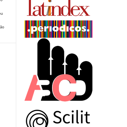
ou
ção