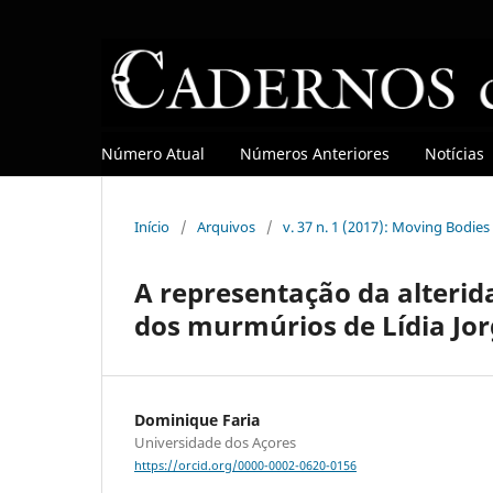
Número Atual
Números Anteriores
Notícias
Início
/
Arquivos
/
v. 37 n. 1 (2017): Moving Bodies
A representação da alterid
dos murmúrios de Lídia Jor
Dominique Faria
Universidade dos Açores
https://orcid.org/0000-0002-0620-0156