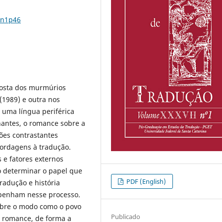
7n1p46
costa dos murmúrios
(1989) e outra nos
 uma língua periférica
nantes, o romance sobre a
ões contrastantes
bordagens à tradução.
s e fatores externos
o determinar o papel que
PDF (English)
radução e história
mpenham nesse processo.
sobre o modo como o povo
Publicado
o romance, de forma a