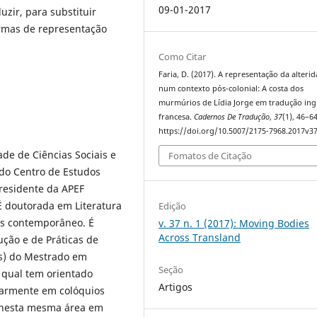
09-01-2017
uzir, para substituir
ormas de representação
Como Citar
Faria, D. (2017). A representação da alteri
num contexto pós-colonial: A costa dos
murmúrios de Lídia Jorge em tradução ing
francesa.
Cadernos De Tradução
,
37
(1), 46–64
https://doi.org/10.5007/2175-7968.2017v3
ade de Ciências Sociais e
Fomatos de Citação
do Centro de Estudos
presidente da APEF
É doutorada em Literatura
Edição
ês contemporâneo. É
v. 37 n. 1 (2017): Moving Bodies
Across Transland
ução e de Práticas de
s) do Mestrado em
Seção
 qual tem orientado
Artigos
ularmente em colóquios
s nesta mesma área em