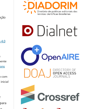
ução
a
 4.0
a
mente
mons
o com
inicial
r
 para
do