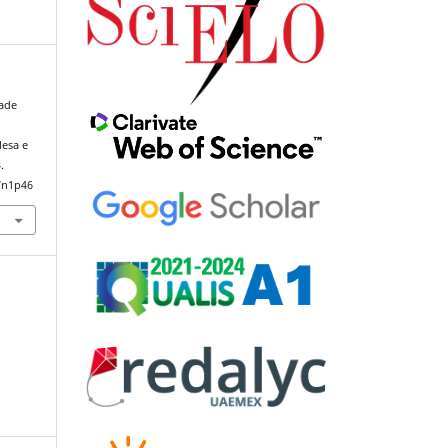
dade
lesa e
.
7n1p46