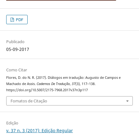
PDF
Publicado
05-09-2017
Como Citar
Flores, D. do N. R. (2017). Diálogos em tradução: Augusto de Campos e
Machado de Assis.
Cadernos De Tradução
,
37
(3), 117–138.
https://doi.org/10.5007/2175-7968.2017v37n3p117
Fomatos de Citação
Edição
v. 37 n. 3 (2017): Edição Regular